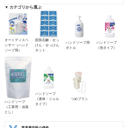
▼ カテゴリから選ぶ
オートディスペ
固形石鹸・せっ
ハンドソープ用
ハンドソープ
ンサー（ハンド
けん・せっけん
ボトル
（泡タイプ）
ソープ用）
ネット
ハンドソープ
（液体・ジェル
つめブラシ
ハンドソープ
タイプ）
（工業用・油落
とし）
業界最安級の価格