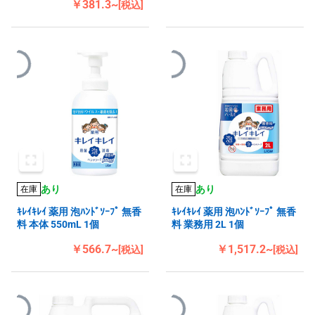
￥381.3~
[税込]
あり
あり
在庫
在庫
ｷﾚｲｷﾚｲ 薬用 泡ﾊﾝﾄﾞｿｰﾌﾟ 無香
ｷﾚｲｷﾚｲ 薬用 泡ﾊﾝﾄﾞｿｰﾌﾟ 無香
料 本体 550mL 1個
料 業務用 2L 1個
￥566.7~
￥1,517.2~
[税込]
[税込]