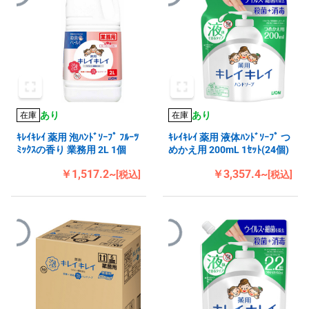
あり
あり
在庫
在庫
ｷﾚｲｷﾚｲ 薬用 泡ﾊﾝﾄﾞｿｰﾌﾟ ﾌﾙｰﾂ
ｷﾚｲｷﾚｲ 薬用 液体ﾊﾝﾄﾞｿｰﾌﾟ つ
ﾐｯｸｽの香り 業務用 2L 1個
めかえ用 200mL 1ｾｯﾄ(24個)
￥1,517.2~
￥3,357.4~
[税込]
[税込]