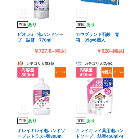
あり
あり
在庫
在庫
ビオレu 泡ハンドソー
カウブランド石鹸 青
プ 詰替 770ml
箱 85g×6個入
￥727.8~
￥528~
[税込]
[税込]
カテゴリ人気3位
カテゴリ人気4位
あり
あり
在庫
在庫
キレイキレイ泡ハンドソ
キレイキレイ薬用泡ハン
ープシトラスF替800ml
ドソープ 詰替450ml×4