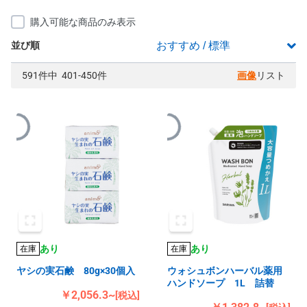
購入可能な商品のみ表示
並び順
591件中 401-450件
画像
リスト
あり
あり
在庫
在庫
ヤシの実石鹸 80g×30個入
ウォシュボンハーバル薬用
ハンドソープ 1L 詰替
￥2,056.3~
[税込]