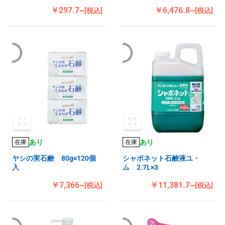
￥297.7~
￥6,476.8~
[税込]
[税込]
あり
あり
在庫
在庫
ヤシの実石鹸 80g×120個
シャボネット石鹸液ユ・
入
ム 2.7L×3
￥7,366~
￥11,381.7~
[税込]
[税込]