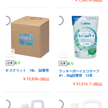
￥1,382.8~
[税込]
あり
在庫
あり
在庫
K-スクリット 18L 詰替用
ラッキーボーイエコサーフ
A1．2kg詰替用 12本
￥10,838~
[税込]
￥31,016.7~
[税込]