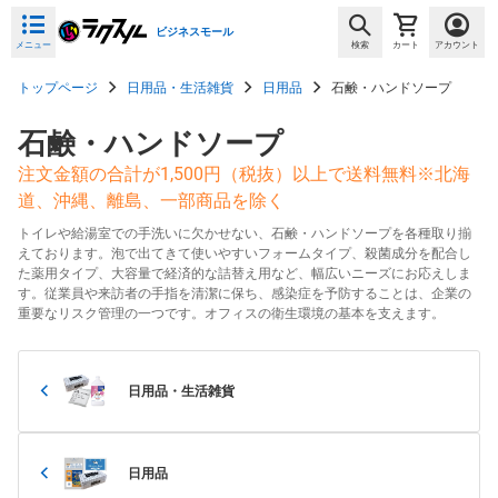
ビジネスモール
メニュー
検索
カート
アカウント
トップページ
日用品・生活雑貨
日用品
石鹸・ハンドソープ
石鹸・ハンドソープ
注文金額の合計が1,500円（税抜）以上で送料無料※北海
道、沖縄、離島、一部商品を除く
トイレや給湯室での手洗いに欠かせない、石鹸・ハンドソープを各種取り揃
えております。泡で出てきて使いやすいフォームタイプ、殺菌成分を配合し
た薬用タイプ、大容量で経済的な詰替え用など、幅広いニーズにお応えしま
す。従業員や来訪者の手指を清潔に保ち、感染症を予防することは、企業の
重要なリスク管理の一つです。オフィスの衛生環境の基本を支えます。
日用品・生活雑貨
日用品