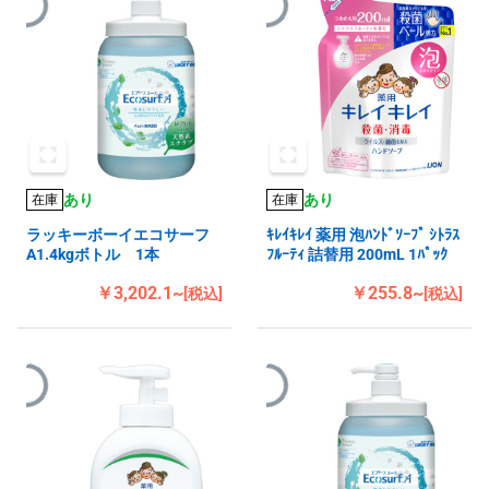
あり
あり
在庫
在庫
ラッキーボーイエコサーフ
ｷﾚｲｷﾚｲ 薬用 泡ﾊﾝﾄﾞｿｰﾌﾟ ｼﾄﾗｽ
A1.4kgボトル 1本
ﾌﾙｰﾃｨ 詰替用 200mL 1ﾊﾟｯｸ
￥3,202.1~
￥255.8~
[税込]
[税込]