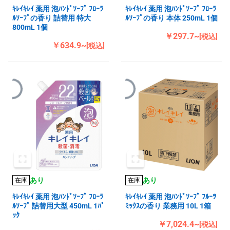
ｷﾚｲｷﾚｲ 薬用 泡ﾊﾝﾄﾞｿｰﾌﾟ ﾌﾛｰﾗ
ｷﾚｲｷﾚｲ 薬用 泡ﾊﾝﾄﾞｿｰﾌﾟ ﾌﾛｰﾗ
ﾙｿｰﾌﾟの香り 詰替用 特大
ﾙｿｰﾌﾟの香り 本体 250mL 1個
800mL 1個
￥297.7~
[税込]
￥634.9~
[税込]
あり
あり
在庫
在庫
ｷﾚｲｷﾚｲ 薬用 泡ﾊﾝﾄﾞｿｰﾌﾟ ﾌﾛｰﾗ
ｷﾚｲｷﾚｲ 薬用 泡ﾊﾝﾄﾞｿｰﾌﾟ ﾌﾙｰﾂ
ﾙｿｰﾌﾟ 詰替用大型 450mL 1ﾊﾟ
ﾐｯｸｽの香り 業務用 10L 1箱
ｯｸ
￥7,024.4~
[税込]