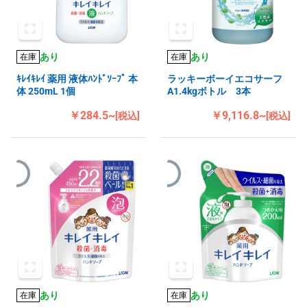
あり
あり
在庫
在庫
ｷﾚｲｷﾚｲ 薬用 液体ﾊﾝﾄﾞｿｰﾌﾟ 本
ラッキーボーイエコサーフ
体 250mL 1個
A1.4kgボトル 3本
￥284.5~
￥9,116.8~
[税込]
[税込]
あり
あり
在庫
在庫