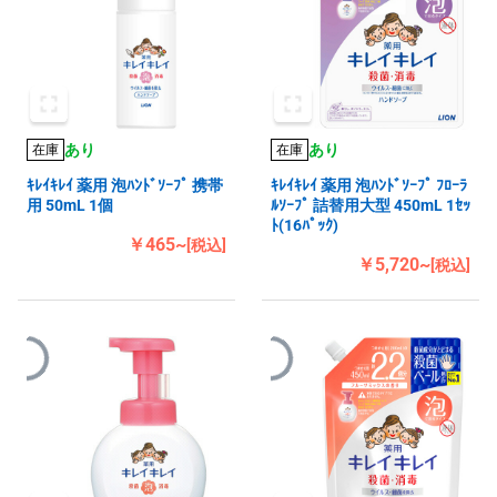
あり
あり
在庫
在庫
ｷﾚｲｷﾚｲ 薬用 泡ﾊﾝﾄﾞｿｰﾌﾟ 携帯
ｷﾚｲｷﾚｲ 薬用 泡ﾊﾝﾄﾞｿｰﾌﾟ ﾌﾛｰﾗ
用 50mL 1個
ﾙｿｰﾌﾟ 詰替用大型 450mL 1ｾｯ
ﾄ(16ﾊﾟｯｸ)
￥465~
[税込]
￥5,720~
[税込]