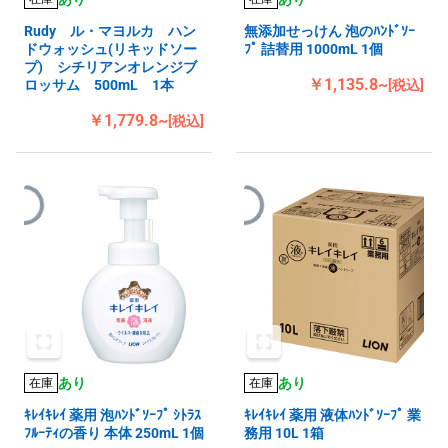
Rudy ル・マヨルカ ハン
無添加せっけん 泡のﾊﾝﾄﾞｿｰ
ドウォッシュ(リキッドソー
ﾌﾟ 詰替用 1000mL 1個
プ) シチリアンオレンジブ
￥1,135.8~
ロッサム 500mL 1本
[税込]
￥1,779.8~
[税込]
あり
あり
在庫
在庫
ｷﾚｲｷﾚｲ 薬用 泡ﾊﾝﾄﾞｿｰﾌﾟ ｼﾄﾗｽ
ｷﾚｲｷﾚｲ 薬用 液体ﾊﾝﾄﾞｿｰﾌﾟ 業
ﾌﾙｰﾃｨの香り 本体 250mL 1個
務用 10L 1箱