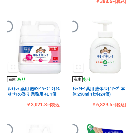
￥388.6~
[税込]
あり
あり
在庫
在庫
ｷﾚｲｷﾚｲ 薬用 泡ﾊﾝﾄﾞｿｰﾌﾟ ｼﾄﾗｽ
ｷﾚｲｷﾚｲ 薬用 液体ﾊﾝﾄﾞｿｰﾌﾟ 本
ﾌﾙｰﾃｨの香り 業務用 4L 1個
体 250ml 1ｾｯﾄ(24個)
￥3,021.3~
￥6,829.5~
[税込]
[税込]