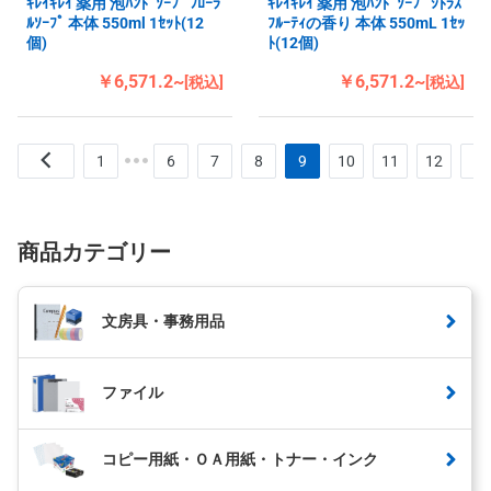
ｷﾚｲｷﾚｲ 薬用 泡ﾊﾝﾄﾞｿｰﾌﾟ ﾌﾛｰﾗ
ｷﾚｲｷﾚｲ 薬用 泡ﾊﾝﾄﾞｿｰﾌﾟ ｼﾄﾗｽ
ﾙｿｰﾌﾟ 本体 550ml 1ｾｯﾄ(12
ﾌﾙｰﾃｨの香り 本体 550mL 1ｾｯ
個)
ﾄ(12個)
￥6,571.2~
￥6,571.2~
[税込]
[税込]
1
6
7
8
9
10
11
12
商品カテゴリー
文房具・事務用品
ファイル
コピー用紙・ＯＡ用紙・トナー・インク