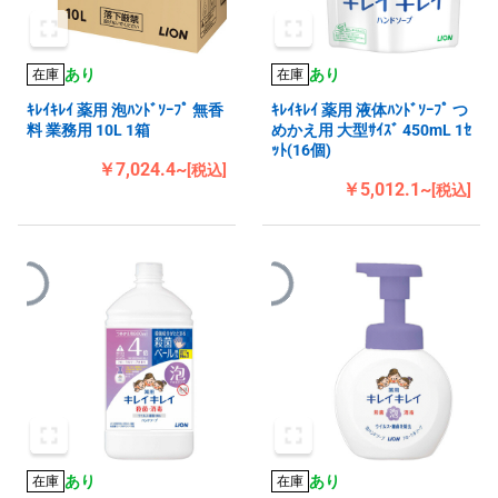
あり
あり
在庫
在庫
ｷﾚｲｷﾚｲ 薬用 泡ﾊﾝﾄﾞｿｰﾌﾟ 無香
ｷﾚｲｷﾚｲ 薬用 液体ﾊﾝﾄﾞｿｰﾌﾟ つ
料 業務用 10L 1箱
めかえ用 大型ｻｲｽﾞ 450mL 1ｾ
ｯﾄ(16個)
￥7,024.4~
[税込]
￥5,012.1~
[税込]
あり
あり
在庫
在庫