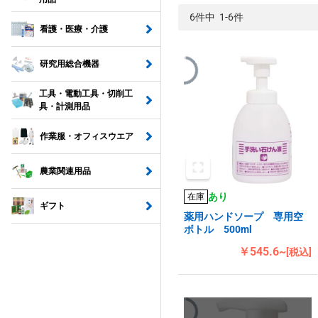
6件中 1-6件
看護・医療・介護
研究用総合機器
工具・電動工具・切削工
具・計測用品
作業服・オフィスウエア
農業関連用品
あり
在庫
ギフト
薬用ハンドソープ 専用空
ボトル 500ml
￥545.6~
[税込]