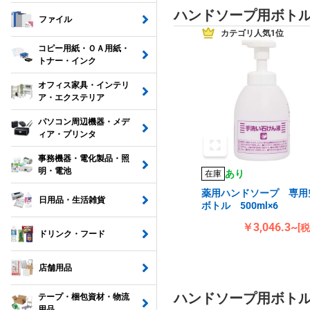
ハンドソープ用ボト
ファイル
カテゴリ人気1位
コピー用紙・ＯＡ用紙・
トナー・インク
オフィス家具・インテリ
ア・エクステリア
パソコン周辺機器・メデ
ィア・プリンタ
事務機器・電化製品・照
明・電池
あり
在庫
薬用ハンドソープ 専用
日用品・生活雑貨
ボトル 500ml×6
￥3,046.3~
[
ドリンク・フード
店舗用品
ハンドソープ用ボト
テープ・梱包資材・物流
用品