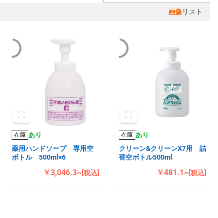
画像
リスト
あり
あり
在庫
在庫
薬用ハンドソープ 専用空
クリーン&クリーンX7用 詰
ボトル 500ml×6
替空ボトル500ml
￥3,046.3~
￥481.1~
[税込]
[税込]