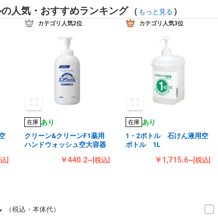
ルの人気・おすすめランキング
(
)
もっと見る
カテゴリ人気2位
カテゴリ人気3位
あり
あり
在庫
在庫
空
クリーン&クリーンF1薬用
1・2ボトル 石けん液用空
ハンドウォッシュ空大容器
ボトル 1L
￥440.2~
￥1,715.6~
税込]
[税込]
[税込]
ル
（税込・本体代）