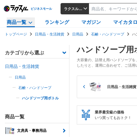
ラクスルビジネスモール
ビジネスモール
商品一覧
ランキング
マガジン
マイカタ
トップページ
日用品・生活雑貨
日用品
石鹸・ハンドソープ
ハ
ハンドソープ用
カテゴリから選ぶ
大容量の、詰替え用ハンドソープを
したりと、運用に合わせて、ご活用
日用品・生活雑貨
日用品
日用品・生活雑貨
石鹸・ハンドソープ
ハンドソープ用ボトル
業界最安級の価格
商品一覧
いつ買ってもおトク！
文房具・事務用品