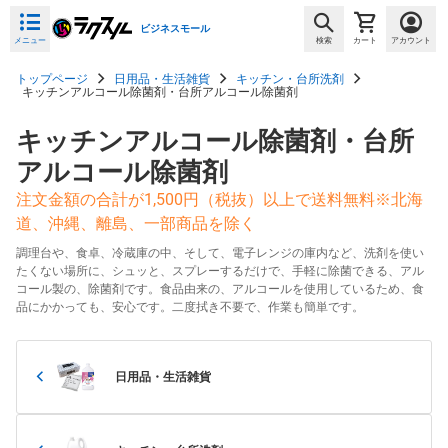
ビジネスモール
メニュー
検索
カート
アカウント
トップページ
日用品・生活雑貨
キッチン・台所洗剤
キッチンアルコール除菌剤・台所アルコール除菌剤
キッチンアルコール除菌剤・台所
アルコール除菌剤
注文金額の合計が1,500円（税抜）以上で送料無料※北海
道、沖縄、離島、一部商品を除く
調理台や、食卓、冷蔵庫の中、そして、電子レンジの庫内など、洗剤を使い
たくない場所に、シュッと、スプレーするだけで、手軽に除菌できる、アル
コール製の、除菌剤です。食品由来の、アルコールを使用しているため、食
品にかかっても、安心です。二度拭き不要で、作業も簡単です。
日用品・生活雑貨