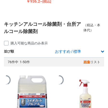
￥936.2~
[税込]
キッチンアルコール除菌剤・台所ア
（税込・本
体代）
ルコール除菌剤
購入可能な商品のみ表示
並び順
76件中 1-50件
画像
リスト