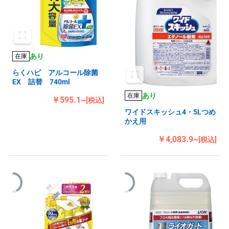
あり
在庫
らくハピ アルコール除菌
EX 詰替 740ml
あり
在庫
￥595.1~
[税込]
ワイドスキッシュ4・5Lつめ
かえ用
￥4,083.9~
[税込]