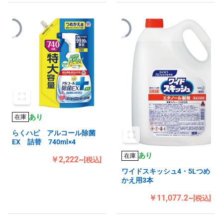
あり
在庫
らくハピ アルコール除菌
EX 詰替 740ml×4
あり
在庫
￥2,222~
[税込]
ワイドスキッシュ4・5Lつめ
かえ用3本
￥11,077.2~
[税込]