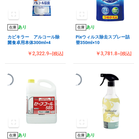
あり
あり
在庫
在庫
カビキラー アルコール除
Pixウィルス除去スプレー詰
菌食卓用本体300ml×4
替350ml×10
￥2,322.9~
￥3,781.8~
[税込]
[税込]
あり
あり
在庫
在庫