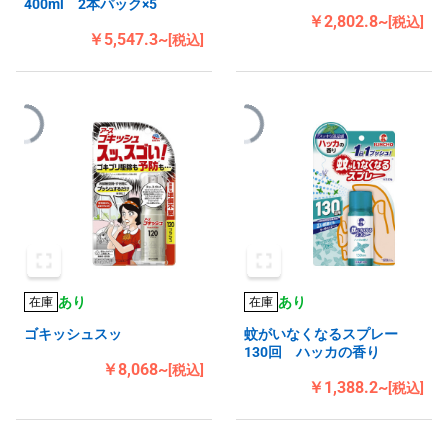
400ml 2本パック×5
￥2,802.8~
[税込]
￥5,547.3~
[税込]
あり
あり
在庫
在庫
ゴキッシュスッ
蚊がいなくなるスプレー
130回 ハッカの香り
￥8,068~
[税込]
￥1,388.2~
[税込]