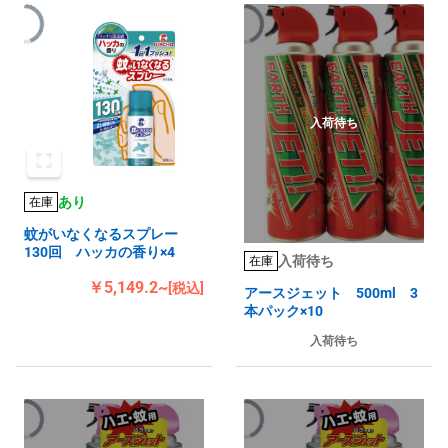
入荷待ち
あり
在庫
蚊がいなくなるスプレー
130回 ハッカの香り×4
入荷待ち
在庫
￥5,149.2~
[税込]
アースジェット 500ml 3
本パック×10
入荷待ち