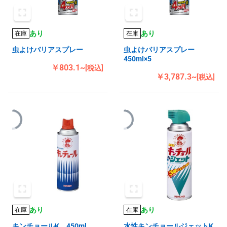
あり
あり
在庫
在庫
虫よけバリアスプレー
虫よけバリアスプレー
450ml×5
￥803.1~
[税込]
￥3,787.3~
[税込]
あり
あり
在庫
在庫
キンチョールK 450ml
水性キンチョールジェットK