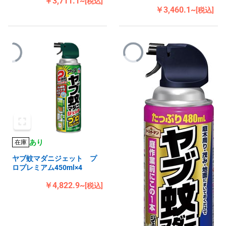
￥3,711.1~
[税込]
￥3,460.1~
[税込]
あり
在庫
ヤブ蚊マダニジェット プ
ロプレミアム450ml×4
￥4,822.9~
[税込]