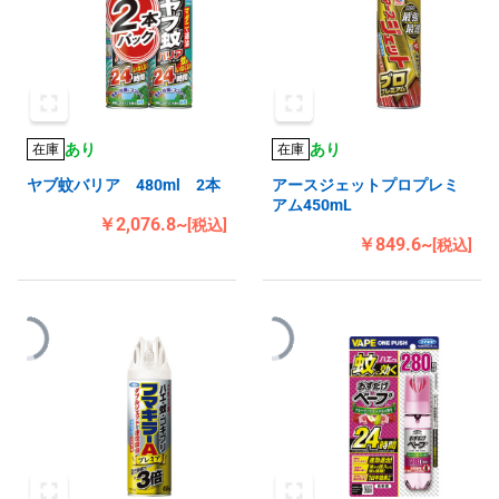
あり
あり
在庫
在庫
ヤブ蚊バリア 480ml 2本
アースジェットプロプレミ
アム450mL
￥2,076.8~
[税込]
￥849.6~
[税込]