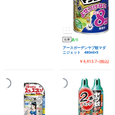
あり
在庫
アースガーデンヤブ蚊マダ
ニジェット 480ml×5
￥4,413.7~
[税込]