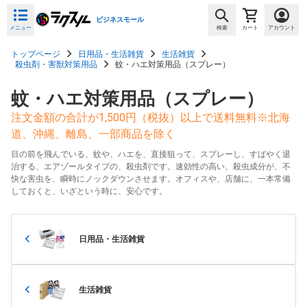
ビジネスモール
メニュー
検索
カート
アカウント
トップページ
日用品・生活雑貨
生活雑貨
殺虫剤・害獣対策用品
蚊・ハエ対策用品（スプレー）
蚊・ハエ対策用品（スプレー）
注文金額の合計が1,500円（税抜）以上で送料無料※北海
道、沖縄、離島、一部商品を除く
目の前を飛んでいる、蚊や、ハエを、直接狙って、スプレーし、すばやく退
治する、エアゾールタイプの、殺虫剤です。速効性の高い、殺虫成分が、不
快な害虫を、瞬時にノックダウンさせます。オフィスや、店舗に、一本常備
しておくと、いざという時に、安心です。
日用品・生活雑貨
生活雑貨