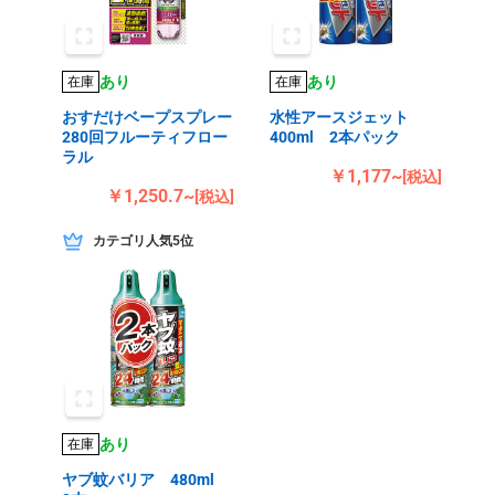
あり
あり
在庫
在庫
おすだけベープスプレー
水性アースジェット
280回フルーティフロー
400ml 2本パック
ラル
￥1,177~
[税込]
￥1,250.7~
[税込]
カテゴリ人気5位
あり
在庫
ヤブ蚊バリア 480ml