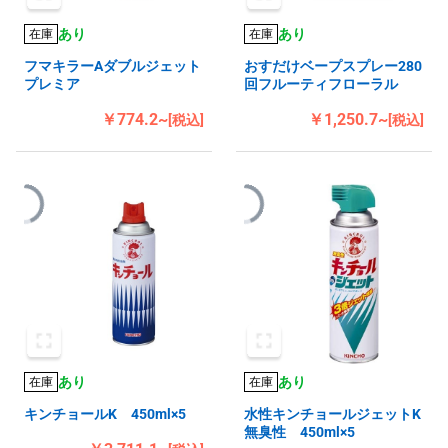
あり
あり
在庫
在庫
フマキラーAダブルジェット
おすだけベープスプレー280
プレミア
回フルーティフローラル
￥774.2~
￥1,250.7~
[税込]
[税込]
あり
あり
在庫
在庫
キンチョールK 450ml×5
水性キンチョールジェットK
無臭性 450ml×5