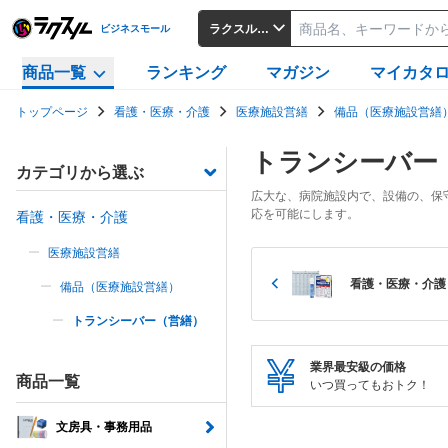
ラクスルビジネスモール
ビジネスモール
商品一覧
ランキング
マガジン
マイカタ
トップページ
看護・医療・介護
医療施設営繕
備品（医療施設営繕
トランシーバー
カテゴリから選ぶ
広大な、病院施設内で、設備の、保
応を可能にします。
看護・医療・介護
医療施設営繕
看護・医療・介護
備品（医療施設営繕）
トランシーバー（営繕）
業界最安級の価格
商品一覧
いつ買ってもおトク！
文房具・事務用品