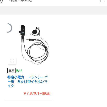
繕）
（税込・本体代）
あり
在庫
特定小電力 トランシーバ
ー用 耳かけ型イヤホンマ
イク
￥7,879.1~
[税込]