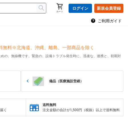
ログイン
新規会員登録
カート
ご利用ガイド
送料無料※北海道、沖縄、離島、一部商品を除く
ための、無線機です。緊急の、設備トラブル発生時に、迅速な、連携と、初期対
備品（医療施設営繕）
送料無料
届く
注文金額の合計が1,500円（税抜）以上で送料無料