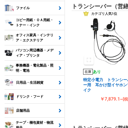
トランシーバー（営
ファイル
カテゴリ人気1位
コピー用紙・ＯＡ用紙・
トナー・インク
オフィス家具・インテリ
ア・エクステリア
パソコン周辺機器・メデ
ィア・プリンタ
事務機器・電化製品・照
明・電池
あり
在庫
特定小電力 トランシー
日用品・生活雑貨
ー用 耳かけ型イヤホン
イク
ドリンク・フード
￥7,879.1~
[
店舗用品
テープ・梱包資材・物流
用品