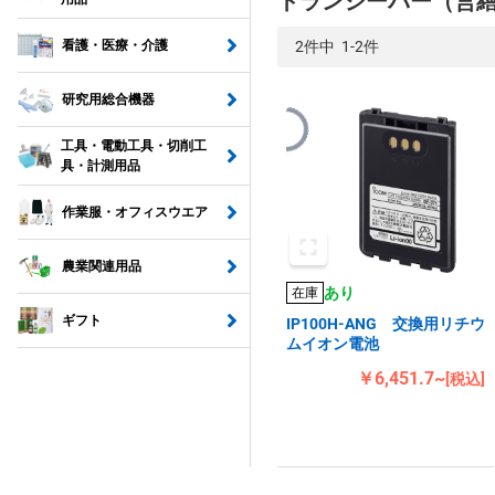
トランシーバー（営
2件中 1-2件
看護・医療・介護
研究用総合機器
工具・電動工具・切削工
具・計測用品
作業服・オフィスウエア
農業関連用品
あり
在庫
ギフト
IP100H-ANG 交換用リチウ
ムイオン電池
￥6,451.7~
[税込]