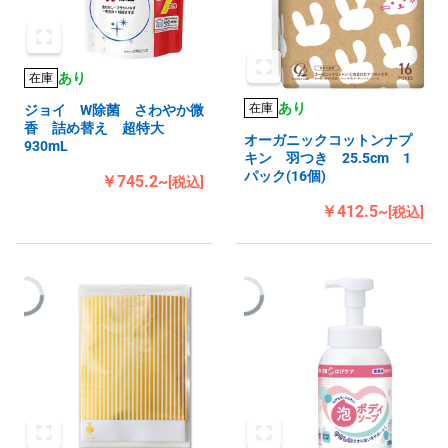
あり
在庫
あり
在庫
ジョイ W除菌 さわやか微
香 詰め替え 超特大
オーガニックコットンナプ
930mL
キン 羽つき 25.5cm 1
パック(16個)
￥745.2~
[税込]
￥412.5~
[税込]