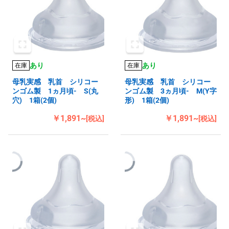
あり
あり
在庫
在庫
母乳実感 乳首 シリコー
母乳実感 乳首 シリコー
ンゴム製 1ヵ月頃- S(丸
ンゴム製 3ヵ月頃- M(Y字
穴) 1箱(2個)
形) 1箱(2個)
￥1,891~
￥1,891~
[税込]
[税込]