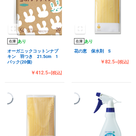
あり
あり
在庫
在庫
オーガニックコットンナプ
花の恵 保水剤 S
キン 羽つき 21.5cm 1
￥82.5~
パック(20個)
[税込]
￥412.5~
[税込]