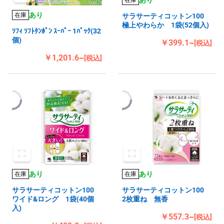
在庫
あり
在庫
サラサーティコットン100
極上やわらか 1袋(52個入)
ｿﾌｨ ｿﾌﾄﾀﾝﾎﾟﾝ ｽｰﾊﾟｰ 1ﾊﾟｯｸ(32
個)
￥399.1~
[税込]
￥1,201.6~
[税込]
あり
あり
在庫
在庫
サラサーティコットン100
サラサーティコットン100
ワイド&ロング 1袋(40個
2枚重ね 無香
入)
￥557.3~
[税込]