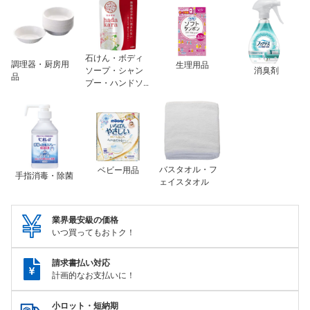
石けん・ボディ
調理器・厨房用
生理用品
ソープ・シャン
消臭剤
品
プー・ハンドソ
ープ（石けん
水）
バスタオル・フ
ベビー用品
手指消毒・除菌
ェイスタオル
業界最安級の価格
いつ買ってもおトク！
請求書払い対応
計画的なお支払いに！
小ロット・短納期