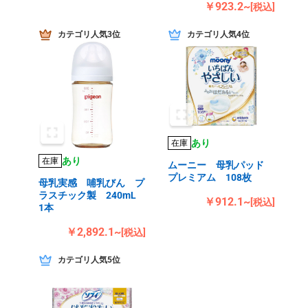
￥923.2~
[税込]
カテゴリ人気3位
カテゴリ人気4位
あり
在庫
あり
在庫
ムーニー 母乳パッド
プレミアム 108枚
母乳実感 哺乳びん プ
ラスチック製 240mL
￥912.1~
[税込]
1本
￥2,892.1~
[税込]
カテゴリ人気5位