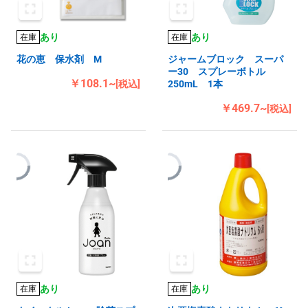
あり
あり
在庫
在庫
花の恵 保水剤 M
ジャームブロック スーパ
ー30 スプレーボトル
￥108.1~
[税込]
250mL 1本
￥469.7~
[税込]
あり
あり
在庫
在庫