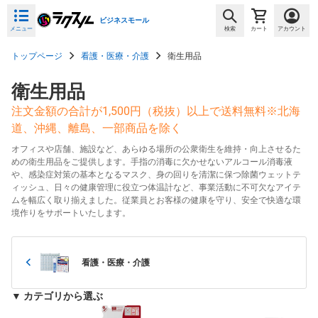
ビジネスモール
メニュー
検索
カート
アカウント
トップページ
看護・医療・介護
衛生用品
衛生用品
注文金額の合計が1,500円（税抜）以上で送料無料※北海
道、沖縄、離島、一部商品を除く
オフィスや店舗、施設など、あらゆる場所の公衆衛生を維持・向上させるた
めの衛生用品をご提供します。手指の消毒に欠かせないアルコール消毒液
や、感染症対策の基本となるマスク、身の回りを清潔に保つ除菌ウェットテ
ィッシュ、日々の健康管理に役立つ体温計など、事業活動に不可欠なアイテ
ムを幅広く取り揃えました。従業員とお客様の健康を守り、安全で快適な環
境作りをサポートいたします。
看護・医療・介護
▼ カテゴリから選ぶ