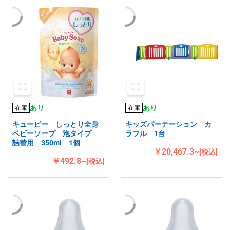
あり
あり
在庫
在庫
キューピー しっとり全身
キッズパーテーション カ
ベビーソープ 泡タイプ
ラフル 1台
詰替用 350ml 1個
￥20,467.3~
[税込]
￥492.8~
[税込]