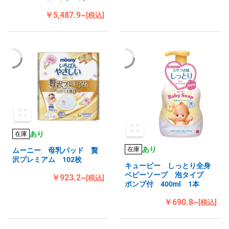
￥5,487.9~
[税込]
あり
在庫
あり
在庫
ムーニー 母乳パッド 贅
沢プレミアム 102枚
キューピー しっとり全身
ベビーソープ 泡タイプ
￥923.2~
[税込]
ポンプ付 400ml 1本
￥690.8~
[税込]