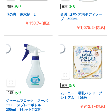
あり
あり
在庫
在庫
花の恵 保水剤 L
介護はぴケア泡ボディソー
プ 500mL
￥150.7~
[税込]
￥1,075.2~
[税込]
あり
在庫
あり
在庫
ムーニー 母乳パッド プ
レミアム 108枚
ジャームブロック スーパ
ー30 スプレーボトル
￥912.1~
[税込]
250ml 1セット(12本)