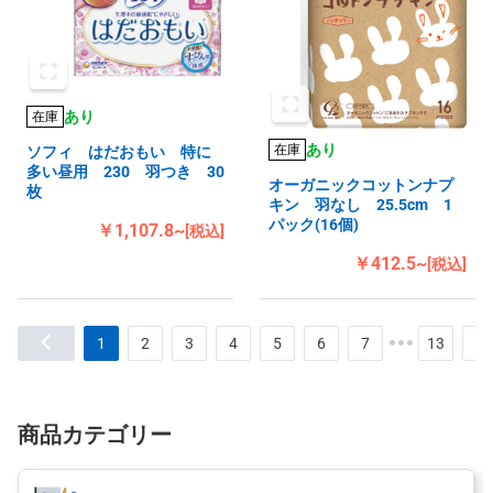
あり
在庫
あり
在庫
ソフィ はだおもい 特に
多い昼用 230 羽つき 30
オーガニックコットンナプ
枚
キン 羽なし 25.5cm 1
パック(16個)
￥1,107.8~
[税込]
￥412.5~
[税込]
1
2
3
4
5
6
7
13
商品カテゴリー