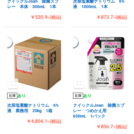
クイックルJoan 除菌スプ
次亜塩素酸ナトリウム 6%
レー 本体 300mL 1本
液 1000mL 1本
￥520.9~
￥873.7~
[税込]
[税込]
あり
あり
在庫
在庫
次亜塩素酸ナトリウム 6%
クイックルJoan 除菌スプ
液 業務用 20kg 1箱
レー つめかえ用
630mL 1パック
￥4,804.1~
[税込]
￥856.7~
[税込]