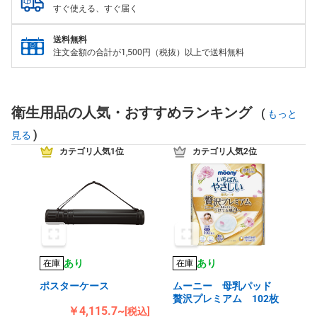
すぐ使える、すぐ届く
送料無料
注文金額の合計が1,500円（税抜）以上で送料無料
衛生用品の人気・おすすめランキング
(
もっと
)
見る
カテゴリ人気1位
カテゴリ人気2位
あり
あり
在庫
在庫
ポスターケース
ムーニー 母乳パッド
贅沢プレミアム 102枚
￥4,115.7~
[税込]