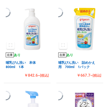
あり
あり
在庫
在庫
哺乳びん洗い 本体
哺乳びん洗い 詰めかえ
800ml 1本
用 700ml 1パック
￥842.6~
￥667.7~
[税込]
[税込]