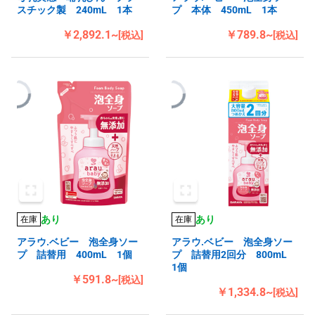
スチック製 240mL 1本
プ 本体 450mL 1本
￥2,892.1~
￥789.8~
[税込]
[税込]
あり
あり
在庫
在庫
アラウ.ベビー 泡全身ソー
アラウ.ベビー 泡全身ソー
プ 詰替用 400mL 1個
プ 詰替用2回分 800mL
1個
￥591.8~
[税込]
￥1,334.8~
[税込]