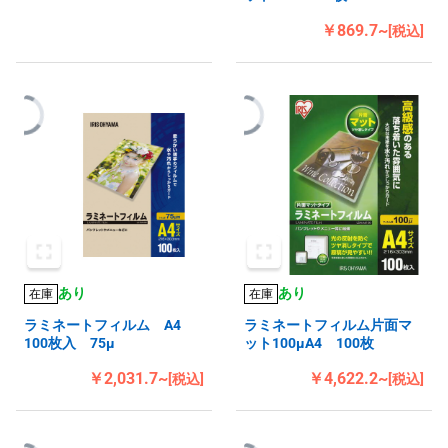
￥869.7~
[税込]
あり
あり
在庫
在庫
ラミネートフィルム A4
ラミネートフィルム片面マ
100枚入 75μ
ット100μA4 100枚
￥2,031.7~
￥4,622.2~
[税込]
[税込]