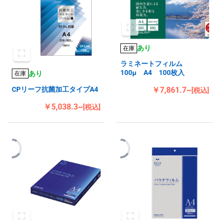
あり
在庫
ラミネートフィルム
100μ A4 100枚入
あり
在庫
CPリーフ抗菌加工タイプA4
￥7,861.7~
[税込]
￥5,038.3~
[税込]