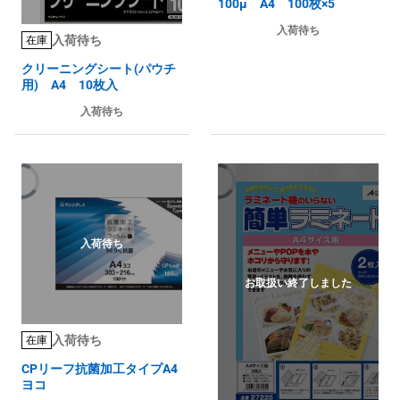
100μ A4 100枚×5
入荷待ち
入荷待ち
在庫
クリーニングシート(パウチ
用) A4 10枚入
入荷待ち
入荷待ち
お取扱い終了しました
入荷待ち
在庫
CPリーフ抗菌加工タイプA4
ヨコ