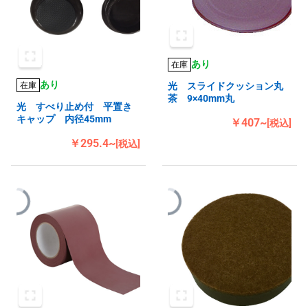
あり
在庫
あり
在庫
光 スライドクッション丸
茶 9×40mm丸
光 すべり止め付 平置き
キャップ 内径45mm
￥407~
[税込]
￥295.4~
[税込]