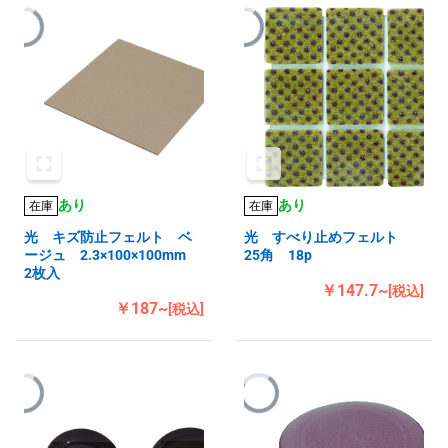
あり
あり
在庫
在庫
光 キズ防止フェルト ベ
光 すべり止めフェルト
ージュ 2.3×100×100mm
25角 18p
2枚入
￥147.7~
[税込]
￥187~
[税込]