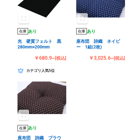
あり
あり
在庫
在庫
光 硬質フェルト 黒
座布団 詩織 ネイビ
280mm×200mm
ー 1組(2枚)
￥680.9~
￥3,025.6~
[税込]
[税込]
カテゴリ人気5位
あり
在庫
座布団 詩織 ブラウ