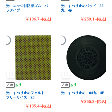
光 エッジ付防振ゴム バ
光 すべり止めパッド 38
ラタイプ
丸 4p
￥106.7~
￥259.1~
[税込]
[税込]
あり
あり
在庫
在庫
光 すべり止めフェルト
光 すべり止め 64丸 4P
フリーサイズ 2p
￥355.3~
[税込]
￥185.4~
[税込]