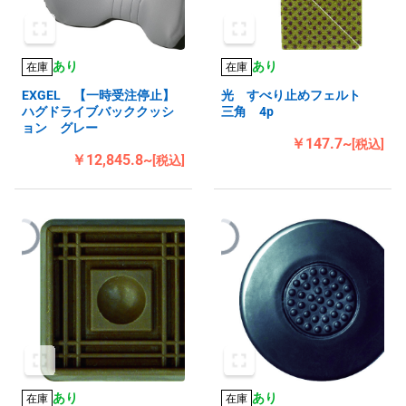
あり
あり
在庫
在庫
EXGEL 【一時受注停止】
光 すべり止めフェルト
ハグドライブバッククッシ
三角 4p
ョン グレー
￥147.7~
[税込]
￥12,845.8~
[税込]
あり
あり
在庫
在庫