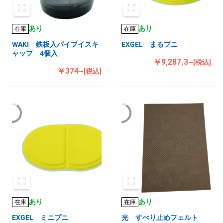
あり
あり
在庫
在庫
WAKI 鉄板入パイプイスキ
EXGEL まるプニ
ャップ 4個入
￥9,287.3~
[税込]
￥374~
[税込]
あり
あり
在庫
在庫
EXGEL ミニプニ
光 すべり止めフェルト