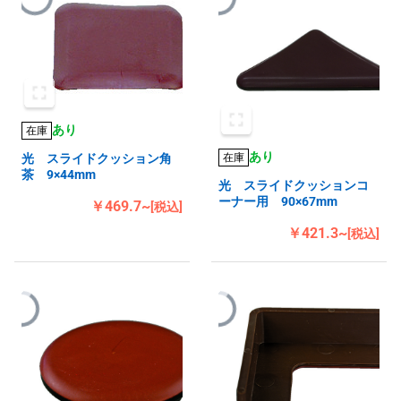
あり
在庫
あり
在庫
光 スライドクッション角
茶 9×44mm
光 スライドクッションコ
ーナー用 90×67mm
￥469.7~
[税込]
￥421.3~
[税込]