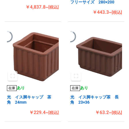
フリーサイズ 280×200
￥4,837.8~
[税込]
￥443.3~
[税込]
あり
あり
在庫
在庫
光 イス脚キャップ 茶
光 イス脚キャップ茶 長
角 24mm
角 23×36
￥229.4~
￥63.2~
[税込]
[税込]