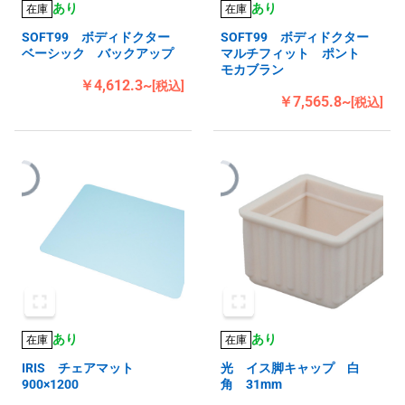
あり
あり
在庫
在庫
SOFT99 ボディドクター
SOFT99 ボディドクター
ベーシック バックアップ
マルチフィット ポント
モカブラン
￥4,612.3~
[税込]
￥7,565.8~
[税込]
あり
あり
在庫
在庫
IRIS チェアマット
光 イス脚キャップ 白
900×1200
角 31mm