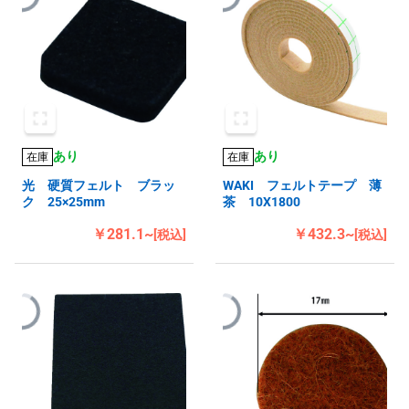
あり
あり
在庫
在庫
光 硬質フェルト ブラッ
WAKI フェルトテープ 薄
ク 25×25mm
茶 10X1800
￥281.1~
￥432.3~
[税込]
[税込]