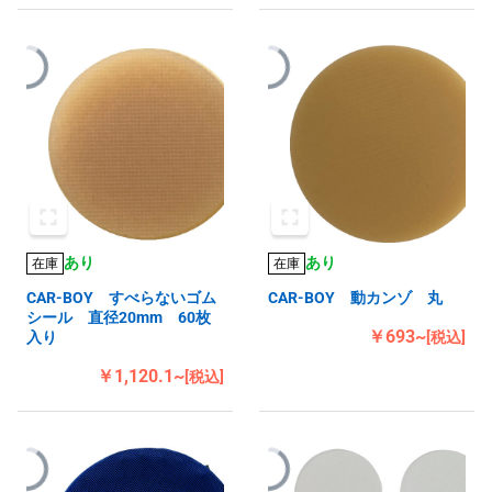
あり
あり
在庫
在庫
CAR-BOY すべらないゴム
CAR-BOY 動カンゾ 丸
シール 直径20mm 60枚
￥693~
入り
[税込]
￥1,120.1~
[税込]