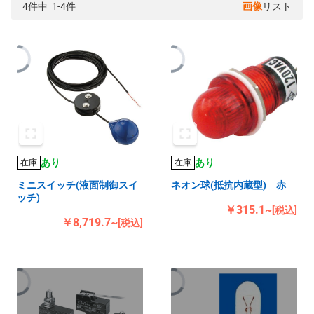
4件中 1-4件
画像
リスト
あり
あり
在庫
在庫
ミニスイッチ(液面制御スイ
ネオン球(抵抗内蔵型) 赤
ッチ)
￥315.1~
[税込]
￥8,719.7~
[税込]