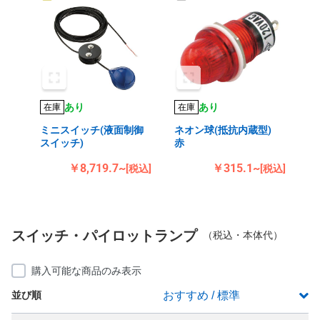
あり
あり
在庫
在庫
ミニスイッチ(液面制御
ネオン球(抵抗内蔵型)
スイッチ)
赤
￥8,719.7~
￥315.1~
[税込]
[税込]
スイッチ・パイロットランプ
（税込・本体代）
購入可能な商品のみ表示
並び順