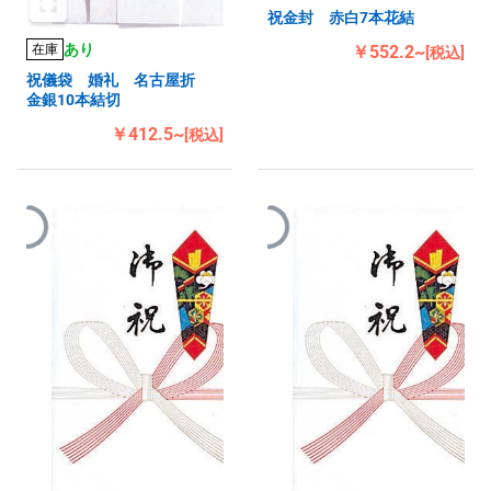
祝金封 赤白7本花結
あり
在庫
￥552.2~
[税込]
祝儀袋 婚礼 名古屋折
金銀10本結切
￥412.5~
[税込]