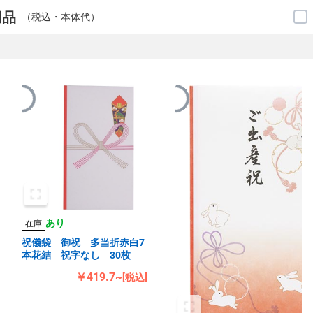
用品
（税込・本体代）
あり
在庫
祝儀袋 御祝 多当折赤白7
本花結 祝字なし 30枚
￥419.7~
[税込]