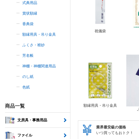
式典用品
賞状額縁
香典袋
祝儀袋
額縁用具・吊り金具
ふくさ・袱紗
芳名帳
神棚・神棚関連用品
のし紙
色紙
商品一覧
額縁用具・吊り金具
文房具・事務用品
業界最安級の価格
いつ買ってもおトク！
ファイル