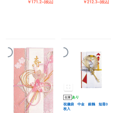
￥171.2~
￥212.3~
[税込]
[税込]
あり
在庫
祝儀袋 中金 銀鶴 短冊3
枚入