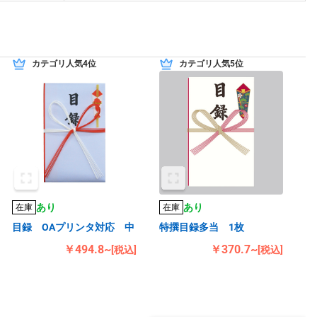
カテゴリ人気4位
カテゴリ人気5位
あり
あり
在庫
在庫
目録 OAプリンタ対応 中
特撰目録多当 1枚
￥494.8~
￥370.7~
[税込]
[税込]