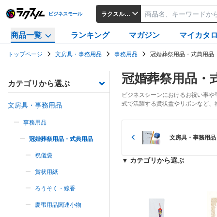
ラクスルビジネスモール
ビジネスモール
商品一覧
ランキング
マガジン
マイカタ
トップページ
文房具・事務用品
事務用品
冠婚葬祭用品・式典用品
冠婚葬祭用品・
カテゴリから選ぶ
ビジネスシーンにおけるお祝い事や
式で活躍する賞状盆やリボンなど、
文房具・事務用品
事務用品
文房具・事務用品
冠婚葬祭用品・式典用品
祝儀袋
▼ カテゴリから選ぶ
賞状用紙
ろうそく・線香
慶弔用品関連小物