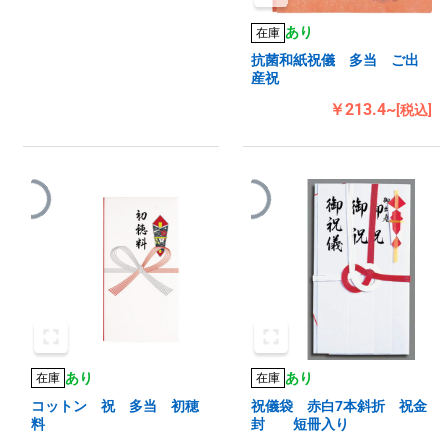
あり
在庫
抗菌和紙祝儀 多当 ご出
産祝
￥213.4~
[税込]
あり
あり
在庫
在庫
コットン 祝 多当 初穂
祝儀袋 赤白7本斜折 祝金
料
封 短冊入り