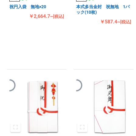
祝円入袋 無地×20
本式多当金封 祝無地 1パ
ック(10枚)
￥2,664.7~
[税込]
￥587.4~
[税込]