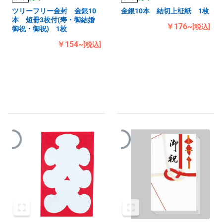
ツリーフリー金封 金銀10
金銀10本 結切上柾紙 1枚
本 短冊3枚付(寿・御結婚
￥176~
[税込]
御祝・御祝) 1枚
￥154~
[税込]