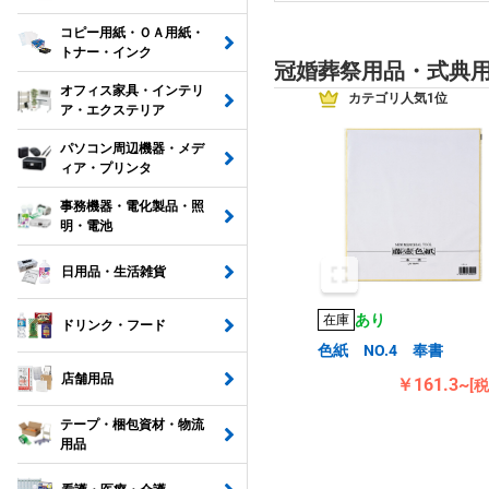
コピー用紙・ＯＡ用紙・
トナー・インク
冠婚葬祭用品・式典
オフィス家具・インテリ
カテゴリ人気1位
ア・エクステリア
パソコン周辺機器・メデ
ィア・プリンタ
事務機器・電化製品・照
明・電池
日用品・生活雑貨
あり
在庫
ドリンク・フード
色紙 NO.4 奉書
店舗用品
￥161.3~
[
テープ・梱包資材・物流
用品