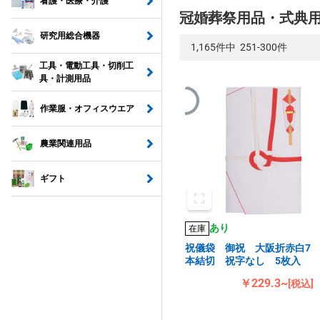
看護・医療・介護
冠婚葬祭用品・式典
研究用総合機器
1,165件中 251-300件
工具・電動工具・切削工
具・計測用品
作業服・オフィスウエア
農業関連用品
ギフト
あり
在庫
祝儀袋 御祝 大阪折赤白7
本結切 祝字なし 5枚入
￥229.3~
[税込]