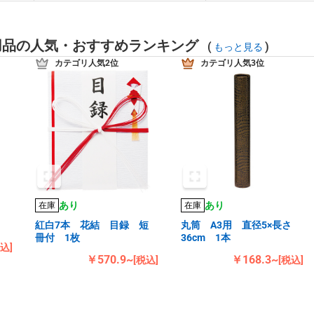
用品の人気・おすすめランキング
(
)
もっと見る
カテゴリ人気2位
カテゴリ人気3位
あり
あり
在庫
在庫
紅白7本 花結 目録 短
丸筒 A3用 直径5×長さ
冊付 1枚
36cm 1本
税込]
￥570.9~
￥168.3~
[税込]
[税込]