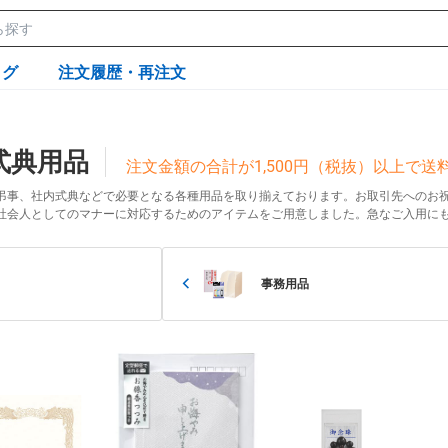
ログ
注文履歴・再注文
式典用品
注文金額の合計が1,500円（税抜）以上で
弔事、社内式典などで必要となる各種用品を取り揃えております。お取引先へのお
社会人としてのマナーに対応するためのアイテムをご用意しました。急なご入用に
事務用品