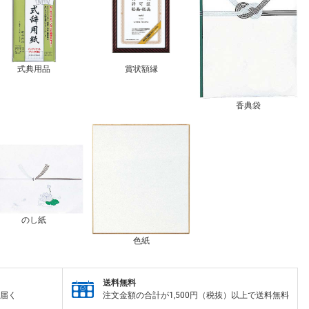
式典用品
賞状額縁
香典袋
のし紙
色紙
送料無料
届く
注文金額の合計が1,500円（税抜）以上で送料無料