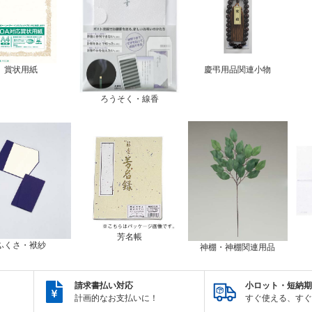
賞状用紙
慶弔用品関連小物
ろうそく・線香
芳名帳
ふくさ・袱紗
神棚・神棚関連用品
請求書払い対応
小ロット・短納期
計画的なお支払いに！
すぐ使える、すぐ