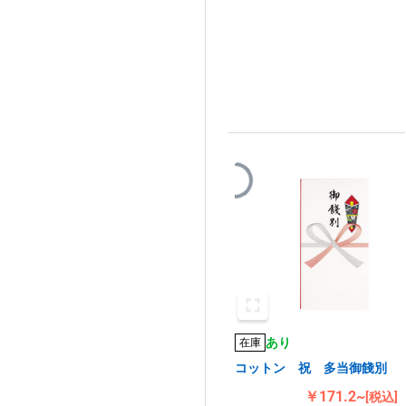
あり
在庫
コットン 祝 多当御餞別
￥171.2~
[税込]