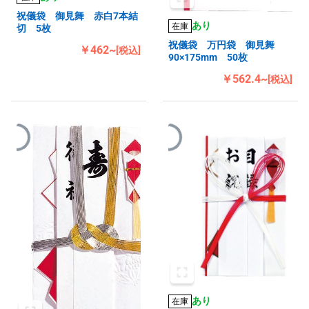
祝儀袋 御見舞 赤白7本結
あり
在庫
切 5枚
祝儀袋 万円袋 御見舞
￥462~
[税込]
90×175mm 50枚
￥562.4~
[税込]
あり
在庫