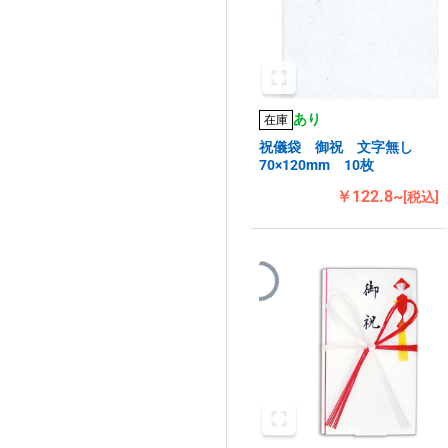
あり
在庫
祝儀袋 御祝 文字無し
70×120mm 10枚
￥122.8~
[税込]