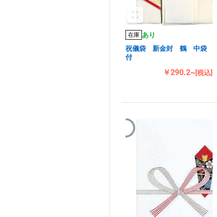
あり
在庫
祝儀袋 新金封 鶴 中袋
付
￥290.2~
[税込]