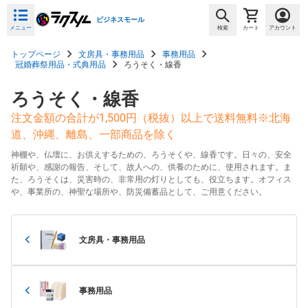
ビジネスモール
メニュー
検索
カート
アカウント
トップページ
文房具・事務用品
事務用品
冠婚葬祭用品・式典用品
ろうそく・線香
ろうそく・線香
注文金額の合計が1,500円（税抜）以上で送料無料※北海
道、沖縄、離島、一部商品を除く
神棚や、仏壇に、お供えするための、ろうそくや、線香です。日々の、安全
祈願や、感謝の報告、そして、故人への、供養のために、使用されます。ま
た、ろうそくは、災害時の、非常用の灯りとしても、役立ちます。オフィス
や、事業所の、神聖な場所や、防災備蓄品として、ご用意ください。
文房具・事務用品
事務用品