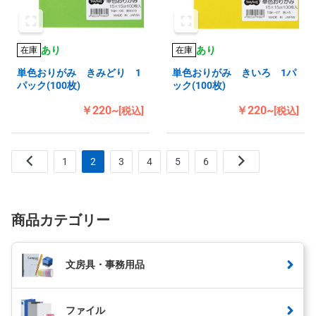
あり
あり
在庫
在庫
単色おりがみ きみどり 1
単色おりがみ きいろ 1パ
パック(100枚)
ック(100枚)
￥220~
￥220~
[税込]
[税込]
1
2
3
4
5
6
商品カテゴリー
文房具・事務用品
ファイル