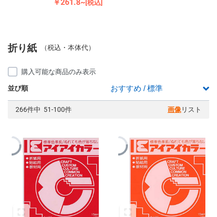
￥261.8~
[税込]
折り紙
（税込・本体代）
購入可能な商品のみ表示
並び順
266件中 51-100件
画像
リスト