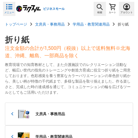
ビジネスモール
メニュー
検索
カート
アカウント
トップページ
文房具・事務用品
学用品・教育関連用品
折り紙
折り紙
注文金額の合計が1,500円（税抜）以上で送料無料※北海
道、沖縄、離島、一部商品を除く
教育現場での知育教材として、また介護施設でのレクリエーション活動な
ど、幅広い世代の指先のトレーニングや創造力育成に役立つ折り紙をご用意
しております。色彩感覚を養う豊富なカラーバリエーションの単色折り紙か
ら、美しい柄が特徴の千代紙まで、多様な製品を取り揃えました。作る楽し
さと、完成した時の達成感を通じて、コミュニケーションの輪を広げるツー
ルとしてもご活用いただけます。
文房具・事務用品
学用品・教育関連用品