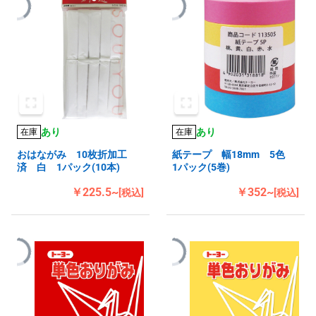
あり
あり
在庫
在庫
おはながみ 10枚折加工
紙テープ 幅18mm 5色
済 白 1パック(10本)
1パック(5巻)
￥225.5~
￥352~
[税込]
[税込]