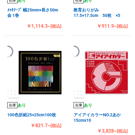
あり
あり
在庫
在庫
ﾒｯｷﾃｰﾌﾟ 幅25mm×長さ50m
教育おりがみ
金 1巻
17.5×17.5cm 50枚 ×5
￥1,114.3~
￥911.9~
[税込]
[税込]
あり
あり
在庫
在庫
100色折紙25×25cm100枚
アイアイカラーNO.2あか
15cmx10
￥821.7~
[税込]
￥3,828~
[税込]