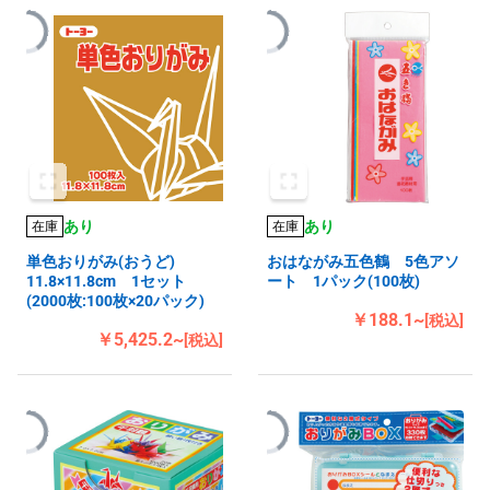
あり
あり
在庫
在庫
単色おりがみ(おうど)
おはながみ五色鶴 5色アソ
11.8×11.8cm 1セット
ート 1パック(100枚)
(2000枚:100枚×20パック)
￥188.1~
[税込]
￥5,425.2~
[税込]