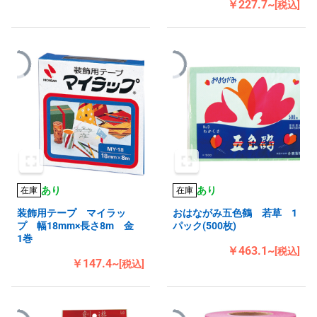
￥227.7~
[税込]
あり
あり
在庫
在庫
装飾用テープ マイラッ
おはながみ五色鶴 若草 1
プ 幅18mm×長さ8m 金
パック(500枚)
1巻
￥463.1~
[税込]
￥147.4~
[税込]