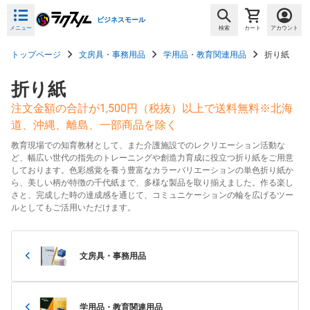
ビジネスモール
メニュー
検索
カート
アカウント
トップページ
文房具・事務用品
学用品・教育関連用品
折り紙
折り紙
注文金額の合計が1,500円（税抜）以上で送料無料※北海
道、沖縄、離島、一部商品を除く
教育現場での知育教材として、また介護施設でのレクリエーション活動な
ど、幅広い世代の指先のトレーニングや創造力育成に役立つ折り紙をご用意
しております。色彩感覚を養う豊富なカラーバリエーションの単色折り紙か
ら、美しい柄が特徴の千代紙まで、多様な製品を取り揃えました。作る楽し
さと、完成した時の達成感を通じて、コミュニケーションの輪を広げるツー
ルとしてもご活用いただけます。
文房具・事務用品
学用品・教育関連用品