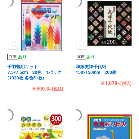
あり
あり
在庫
在庫
千羽鶴用キット
和紙友禅千代紙
7.5×7.5cm 20色 1パック
150×150mm 200枚
(1020枚:各色51枚)
￥1,078~
[税込]
￥690.8~
[税込]