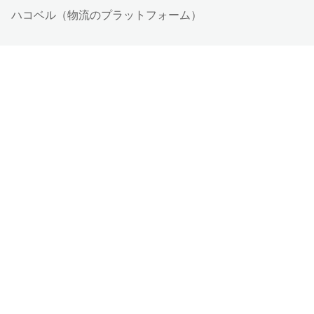
ハコベル（物流のプラットフォーム）
ダンボールワン（梱包材のプラットフォーム）
ペライチ（ホームページ作成/予約/決済）
運営会社について
採用情報
ラクスルサービス利用規約
特定取引法に基づく表記