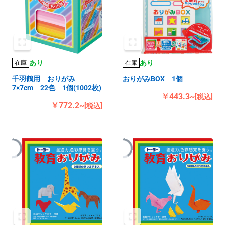
あり
あり
在庫
在庫
千羽鶴用 おりがみ
おりがみBOX 1個
7×7cm 22色 1個(1002枚)
￥443.3~
[税込]
￥772.2~
[税込]