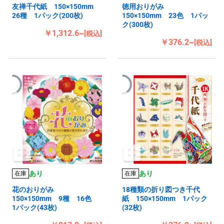
友禅千代紙 150×150mm
徳用おりがみ
26種 1パック(200枚)
150×150mm 23色 1パッ
ク(300枚)
￥1,312.6~
[税込]
￥376.2~
[税込]
あり
あり
在庫
在庫
花のおりがみ
18種類の折り図つき千代
150×150mm 9種 16色
紙 150×150mm 1パック
1パック(43枚)
(32枚)