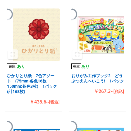
あり
あり
在庫
在庫
ひかりとり紙 7色アソー
おりがみ工作ブック2 どう
ト (75mm:各色16枚
ぶつえんへいこう! 1パック
150mm:各色8枚) 1パック
￥267.3~
(計168枚)
[税込]
￥435.6~
[税込]