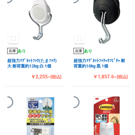
あり
あり
在庫
在庫
超強力ﾏｸﾞﾈｯﾄﾌｯｸ(たまﾌｯｸ)
超強力ﾏｸﾞﾈｯﾄﾌｯｸ<ﾀﾌﾋﾟﾀ> 耐
大 耐荷重約12kg 白 1個
荷重約10kg 黒 1個
￥2,255~
￥1,857.6~
[税込]
[税込]