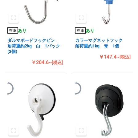
あり
あり
在庫
在庫
ダルマボードフックピン
カラーマグネットフック
耐荷重約2kg 白 1パック
耐荷重約1kg 青 1個
(3個)
￥147.4~
[税込]
￥204.6~
[税込]