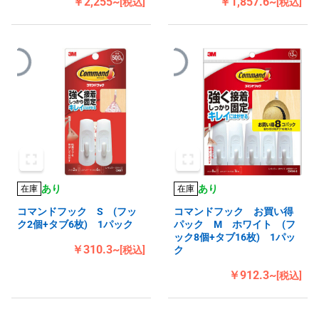
￥2,255~
￥1,857.6~
[税込]
[税込]
あり
あり
在庫
在庫
コマンドフック S (フッ
コマンドフック お買い得
ク2個+タブ6枚) 1パック
パック M ホワイト (フ
ック8個+タブ16枚) 1パッ
￥310.3~
[税込]
ク
￥912.3~
[税込]