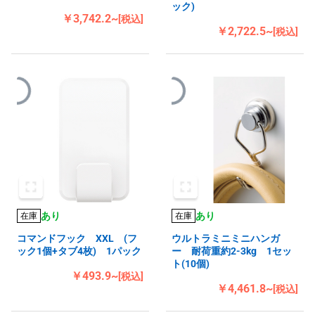
ック)
￥3,742.2~
[税込]
￥2,722.5~
[税込]
あり
あり
在庫
在庫
コマンドフック XXL (フ
ウルトラミニミニハンガ
ック1個+タブ4枚) 1パック
ー 耐荷重約2-3kg 1セッ
ト(10個)
￥493.9~
[税込]
￥4,461.8~
[税込]