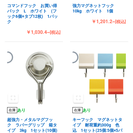
コマンドフック お買い得
強力マグネットフック
パック L ホワイト (フ
10kg ホワイト 1個
ック6個+タブ12枚) 1パッ
￥1,201.2~
ク
[税込]
￥1,030.4~
[税込]
あり
あり
在庫
在庫
超強力・メタルマグフッ
キーフック マグネットタ
ク ラバーグリップ 箱タ
イプ 耐荷重約300g 色
イプ 3kg 1セット(10個)
込 1セット(25個:5個×5パ