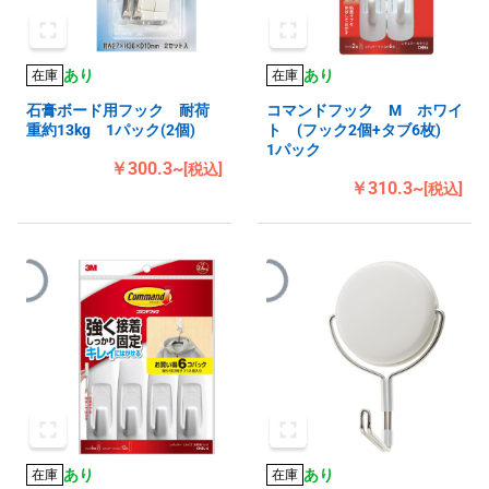
あり
あり
在庫
在庫
石膏ボード用フック 耐荷
コマンドフック M ホワイ
重約13kg 1パック(2個)
ト (フック2個+タブ6枚)
1パック
￥300.3~
[税込]
￥310.3~
[税込]
あり
あり
在庫
在庫