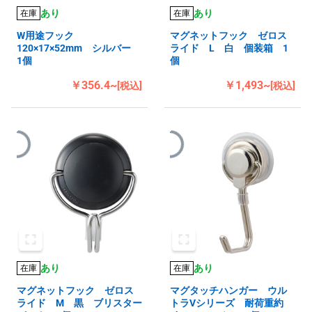
あり
あり
在庫
在庫
W用途フック
マグネットフック ゼロス
120×17×52mm シルバー
ライド L 白 個装箱 1
1個
個
￥356.4~
￥1,493~
[税込]
[税込]
あり
あり
在庫
在庫
マグネットフック ゼロス
マグタッチハンガー ウル
ライド M 黒 ブリスター
トラVシリーズ 耐荷重約