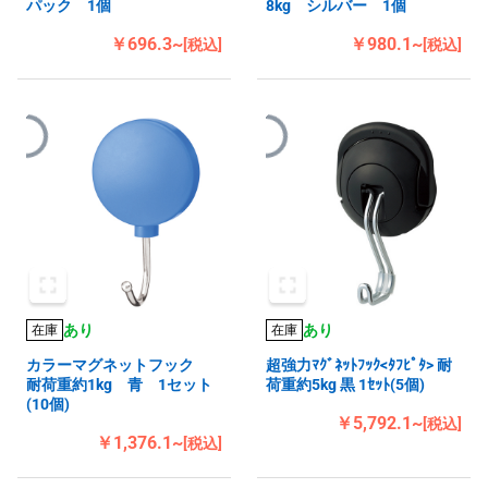
パック 1個
8kg シルバー 1個
￥696.3~
￥980.1~
[税込]
[税込]
あり
あり
在庫
在庫
カラーマグネットフック
超強力ﾏｸﾞﾈｯﾄﾌｯｸ<ﾀﾌﾋﾟﾀ> 耐
耐荷重約1kg 青 1セット
荷重約5kg 黒 1ｾｯﾄ(5個)
(10個)
￥5,792.1~
[税込]
￥1,376.1~
[税込]