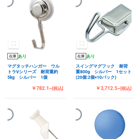
あり
あり
在庫
在庫
マグタッチハンガー ウル
スイングマグフック 耐荷
トラVシリーズ 耐荷重約
重800g シルバー 1セット
5kg シルバー 1個
(20個:2個×10パック)
￥782.1~
￥3,712.5~
[税込]
[税込]