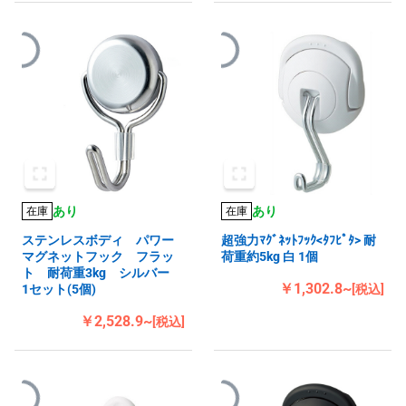
あり
あり
在庫
在庫
ステンレスボディ パワー
超強力ﾏｸﾞﾈｯﾄﾌｯｸ<ﾀﾌﾋﾟﾀ> 耐
マグネットフック フラッ
荷重約5kg 白 1個
ト 耐荷重3kg シルバー
￥1,302.8~
1セット(5個)
[税込]
￥2,528.9~
[税込]