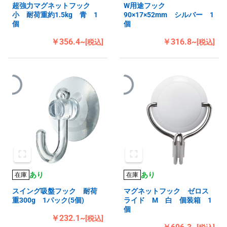
超強力マグネットフック
W用途フック
小 耐荷重約1.5kg 青 1
90×17×52mm シルバー 1
個
個
￥356.4~
￥316.8~
[税込]
[税込]
あり
あり
在庫
在庫
スイング吸盤フック 耐荷
マグネットフック ゼロス
重300g 1パック(5個)
ライド M 白 個装箱 1
個
￥232.1~
[税込]