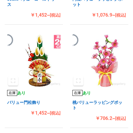
ス
ット
￥1,452~
￥1,076.9~
[税込]
[税込]
あり
あり
在庫
在庫
バリュー門松飾り
桃バリューラッピングポッ
ト
￥1,452~
[税込]
￥706.2~
[税込]