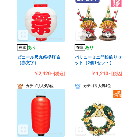
あり
あり
在庫
在庫
ビニール尺丸祭提灯 白
バリューミニ門松飾りセ
（赤文字）
ット（2個1セット）
￥2,420~
￥1,210~
[税込]
[税込]
カテゴリ人気3位
カテゴリ人気4位