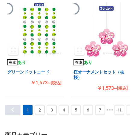
あり
あり
在庫
在庫
グリーンドットコード
桜オーナメントセット（枝
桜）
￥1,573~
[税込]
￥1,573~
[税込]
1
2
3
4
5
6
7
11
商品カテゴリー