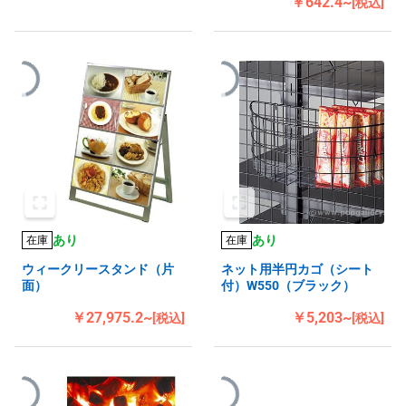
￥642.4~
[税込]
あり
あり
在庫
在庫
ウィークリースタンド（片
ネット用半円カゴ（シート
面）
付）W550（ブラック）
￥27,975.2~
￥5,203~
[税込]
[税込]