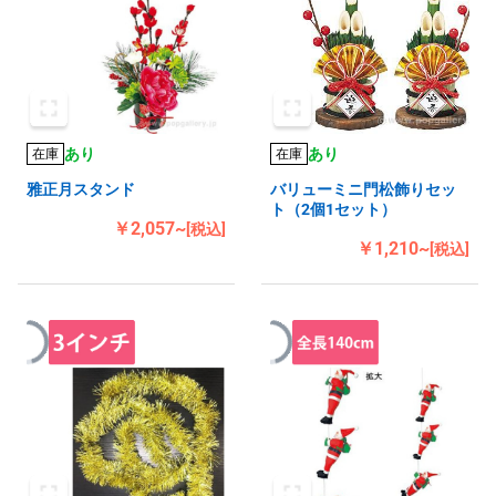
あり
あり
在庫
在庫
雅正月スタンド
バリューミニ門松飾りセッ
ト（2個1セット）
￥2,057~
[税込]
￥1,210~
[税込]