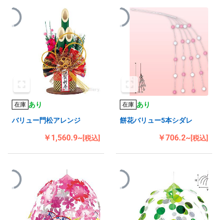
あり
あり
在庫
在庫
バリュー門松アレンジ
餅花バリュー5本シダレ
￥1,560.9~
￥706.2~
[税込]
[税込]