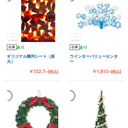
あり
あり
在庫
在庫
オリジナル陳列シート（炭
ウインターバリューセンタ
火）
ー
￥722.7~
￥1,815~
[税込]
[税込]