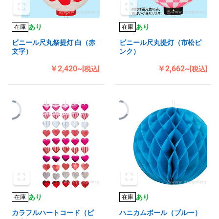
あり
あり
在庫
在庫
ビニール尺丸祭提灯 白（赤
ビニール尺丸提灯（市松ピ
文字）
ンク）
￥2,420~
￥2,662~
[税込]
[税込]
あり
あり
在庫
在庫
カラフルハートコード（ピ
ハニカムボール（ブルー）