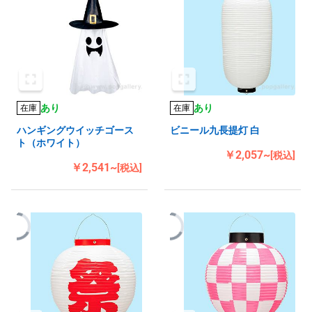
あり
あり
在庫
在庫
ハンギングウイッチゴース
ビニール九長提灯 白
ト（ホワイト）
￥2,057~
[税込]
￥2,541~
[税込]