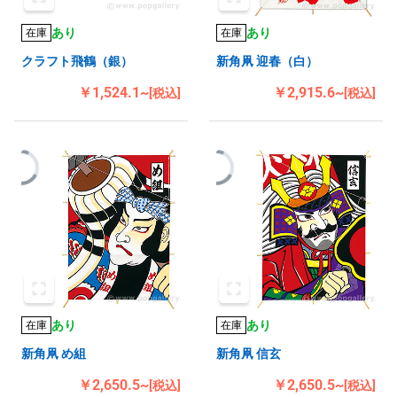
あり
あり
在庫
在庫
クラフト飛鶴（銀）
新角凧 迎春（白）
￥1,524.1~
￥2,915.6~
[税込]
[税込]
あり
あり
在庫
在庫
新角凧 め組
新角凧 信玄
￥2,650.5~
￥2,650.5~
[税込]
[税込]