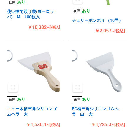
あり
在庫
あり
在庫
使い捨て絞り袋(ヨーロッ
パ) M 100枚入
チェリーボンボリ （10号）
￥10,382~
[税込]
￥2,057~
[税込]
あり
あり
在庫
在庫
ニュー木柄三角シリコンゴ
PC柄三角シリコンゴムヘ
ムヘラ 大
ラ 白 大
￥1,530.1~
￥1,285.3~
[税込]
[税込]