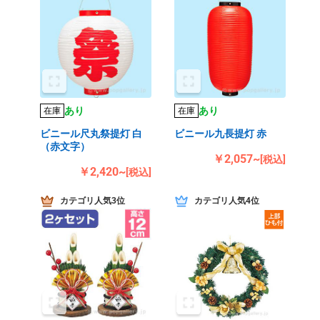
あり
あり
在庫
在庫
ビニール尺丸祭提灯 白
ビニール九長提灯 赤
（赤文字）
￥2,057~
[税込]
￥2,420~
[税込]
カテゴリ人気3位
カテゴリ人気4位