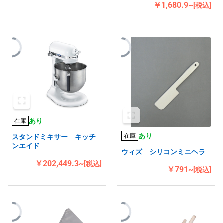
￥1,680.9~
[税込]
あり
在庫
あり
在庫
スタンドミキサー キッチ
ンエイド
ウィズ シリコンミニヘラ
￥202,449.3~
[税込]
￥791~
[税込]