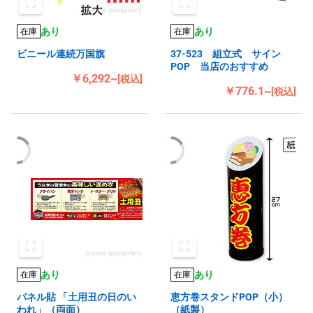
あり
あり
在庫
在庫
ビニール連続万国旗
37-523 組立式 サイン
POP 当店のおすすめ
￥6,292~
[税込]
￥776.1~
[税込]
あり
あり
在庫
在庫
パネル貼 「土用丑の日のい
恵方巻スタンドPOP（小）
われ」（両面）
（紙製）