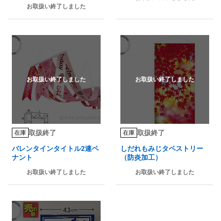
お取扱い終了しました
お取扱い終了しました
お取扱い終了しました
取扱終了
取扱終了
在庫
在庫
バレンタインタイトル2連ペ
しだれもみじタペストリー
ナント
（防炎加工）
お取扱い終了しました
お取扱い終了しました