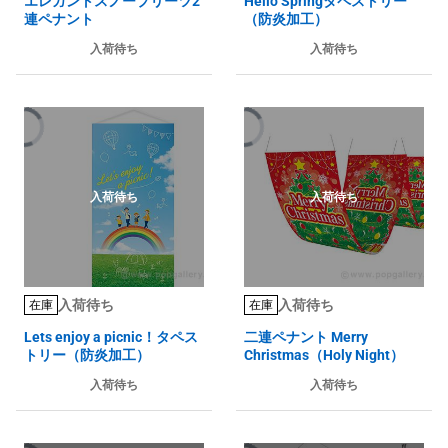
エレガントスノープリーツ2
Hello Springタペストリー
連ペナント
（防炎加工）
入荷待ち
入荷待ち
入荷待ち
入荷待ち
入荷待ち
入荷待ち
在庫
在庫
Lets enjoy a picnic！タペス
二連ペナント Merry
トリー（防炎加工）
Christmas（Holy Night）
入荷待ち
入荷待ち