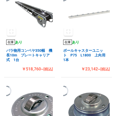
あり
あり
在庫
在庫
バラ物用コンベヤ350幅 機
ボールキャスターユニッ
長10m プレートキャリア
ト P75 L1800 上向用
式 1台
1本
￥518,760~
￥23,142~
[税込]
[税込]