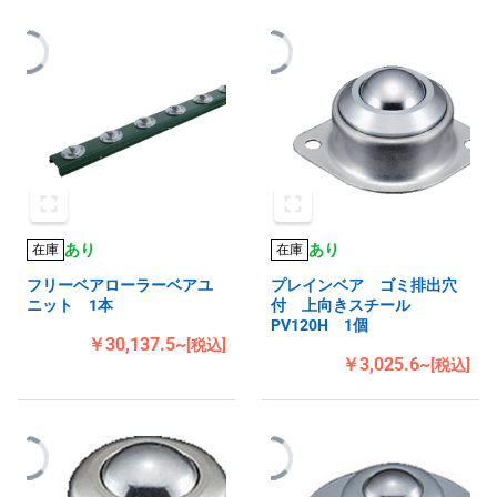
あり
あり
在庫
在庫
フリーベアローラーベアユ
プレインベア ゴミ排出穴
ニット 1本
付 上向きスチール
PV120H 1個
￥30,137.5~
[税込]
￥3,025.6~
[税込]