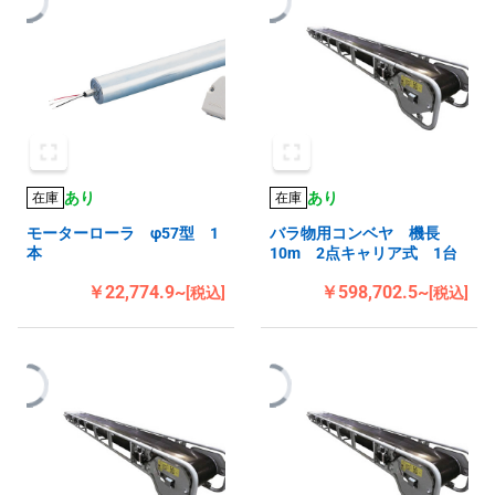
あり
あり
在庫
在庫
モーターローラ φ57型 1
バラ物用コンベヤ 機長
本
10m 2点キャリア式 1台
￥22,774.9~
￥598,702.5~
[税込]
[税込]