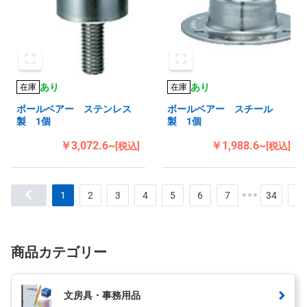
あり
あり
在庫
在庫
ボールベアー ステンレス
ボールベアー スチール
製 1個
製 1個
￥3,072.6~
￥1,988.6~
[税込]
[税込]
1
2
3
4
5
6
7
34
商品カテゴリー
文房具・事務用品