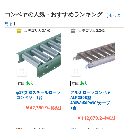
コンベヤの人気・おすすめランキング
(
もっと
)
見る
カテゴリ人気1位
カテゴリ人気2位
あり
あり
在庫
在庫
φ57(2.3)スチールローラ
アルミローラコンベヤ
コンベヤ 1台
ALR3808型
400W×50P×90°カーブ
￥42,380.9~
[税込]
1台
￥112,070.2~
[税込]