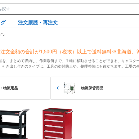
ログ
注文履歴・再注文
ゴン
注文金額の合計が1,500円（税抜）以上で送料無料※北海道
品を、まとめて収納し、作業場所まで、手軽に移動させることができる、キャスタ
。引き出し付きのタイプは、工具の盗難防止や、整理整頓にも役立ちます。工場の
・物流用品
物流保管用品