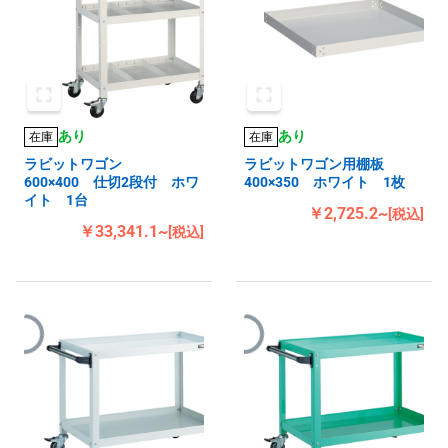
あり
あり
在庫
在庫
ラビットワゴン
ラビットワゴン用棚板
600×400 仕切2段付 ホワ
400×350 ホワイト 1枚
イト 1台
￥2,725.2~
[税込]
￥33,341.1~
[税込]