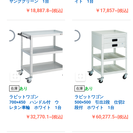
ヤンググリーン 1台
イト 1台
￥18,887.8~
￥17,857~
[税込]
[税込]
あり
あり
在庫
在庫
ラビットワゴン
ラビットワゴン
700×450 ハンドル付 ウ
500×500 引出2段 仕切2
レタン車輪 ホワイト 1台
段付 ホワイト 1台
￥32,770.1~
￥60,277.5~
[税込]
[税込]