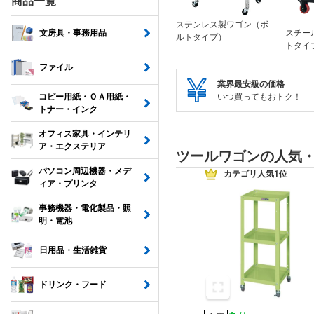
商品一覧
ステンレス製ワゴン（ボ
スチー
文房具・事務用品
ルトタイプ）
トタイ
ファイル
業界最安級の価格
いつ買ってもおトク！
コピー用紙・ＯＡ用紙・
トナー・インク
オフィス家具・インテリ
ア・エクステリア
ツールワゴンの人気
パソコン周辺機器・メデ
カテゴリ人気1位
ィア・プリンタ
事務機器・電化製品・照
明・電池
日用品・生活雑貨
ドリンク・フード