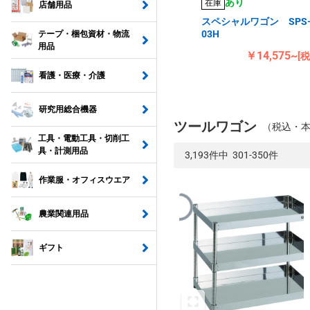
あり
在庫
店舗用品
スペシャルワゴン SPS
03H
テープ・梱包資材・物流
用品
￥14,575~
[
看護・医療・介護
研究用総合機器
ツールワゴン
（税込・
工具・電動工具・切削工
具・計測用品
3,193件中 301-350件
作業服・オフィスウエア
農業関連用品
ギフト