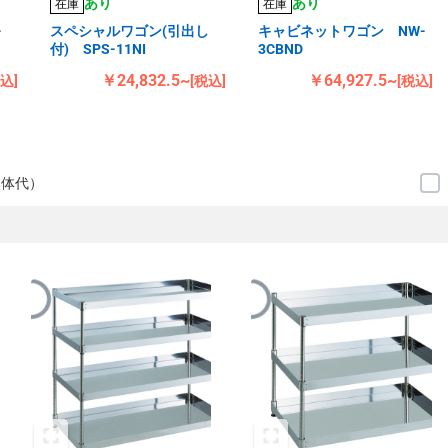
あり
あり
在庫
在庫
-
スペシャルワゴン(引出し
キャビネットワゴン NW-
付) SPS-11NI
3CBND
￥24,832.5~
￥64,927.5~
税込]
[税込]
[税込]
本体代）