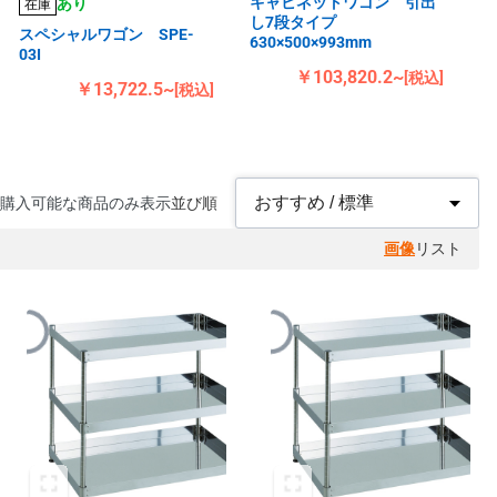
キャビネットワゴン 引出
あり
在庫
し7段タイプ
スペシャルワゴン SPE-
630×500×993mm
03I
￥103,820.2~
[税込]
￥13,722.5~
[税込]
購入可能な商品のみ表示
並び順
画像
リスト