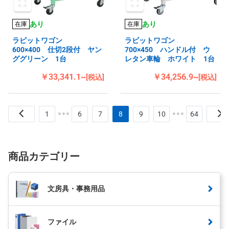
あり
あり
在庫
在庫
ラビットワゴン
ラビットワゴン
600×400 仕切2段付 ヤン
700×450 ハンドル付 ウ
ググリーン 1台
レタン車輪 ホワイト 1台
￥33,341.1~
￥34,256.9~
[税込]
[税込]
1
6
7
8
9
10
64
商品カテゴリー
文房具・事務用品
ファイル