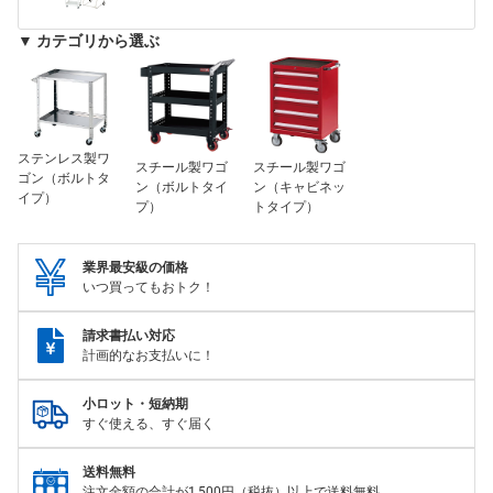
▼ カテゴリから選ぶ
ステンレス製ワ
スチール製ワゴ
スチール製ワゴ
ゴン（ボルトタ
ン（ボルトタイ
ン（キャビネッ
イプ）
プ）
トタイプ）
業界最安級の価格
いつ買ってもおトク！
請求書払い対応
計画的なお支払いに！
小ロット・短納期
すぐ使える、すぐ届く
送料無料
注文金額の合計が1,500円（税抜）以上で送料無料