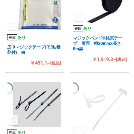
あり
在庫
あり
在庫
マジックバンド®結束テー
プ 両面 幅20mmX長さ
広巾マジックテープ(R)(粘着
5m黒
剤付) 白
￥1,919.3~
[税込]
￥451.1~
[税込]
あり
在庫