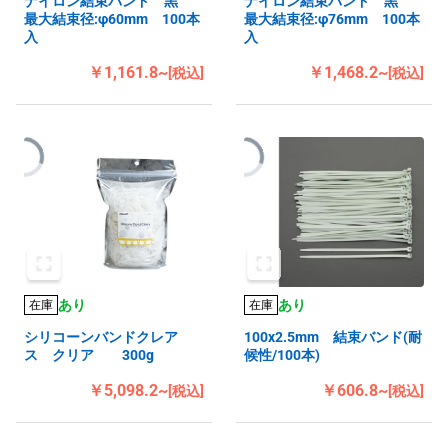
ナイロン結束バンド 黒
ナイロン結束バンド 黒
最大結束径:φ60mm 100本
最大結束径:φ76mm 100本
入
入
￥1,161.8~
￥1,468.2~
[税込]
[税込]
あり
あり
在庫
在庫
シリコーンバンドクレア
100x2.5mm 結束バンド(耐
ス クリア 300g
候性/100本)
￥5,098.2~
￥606.8~
[税込]
[税込]