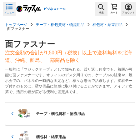
ビジネスモール
メニュー
検索
カート
アカウント
トップページ
テープ・梱包資材・物流用品
梱包材・結束用品
面ファスナー
面ファスナー
注文金額の合計が1,500円（税抜）以上で送料無料※北海
道、沖縄、離島、一部商品を除く
一般的に「マジックテープ」として知られる、繰り返し何度でも、着脱が可
能な面ファスナーです。オフィスのデスク周りでの、ケーブルの結束や、展
示会での、パネルの一時的な固定など、様々な場面で活躍します。接着テー
プ付きのものは、壁や備品に簡単に取り付けることができます。アイデア次
第で、活用の幅が広がる便利な固定具です。
テープ・梱包資材・物流用品
梱包材・結束用品