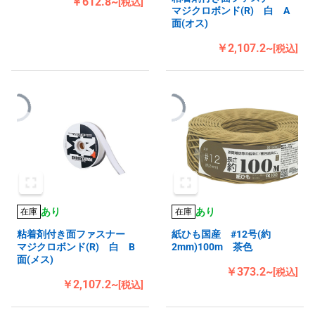
￥612.8~
[税込]
マジクロボンド(R) 白 A
面(オス)
￥2,107.2~
[税込]
あり
あり
在庫
在庫
粘着剤付き面ファスナー
紙ひも国産 #12号(約
マジクロボンド(R) 白 B
2mm)100m 茶色
面(メス)
￥373.2~
[税込]
￥2,107.2~
[税込]