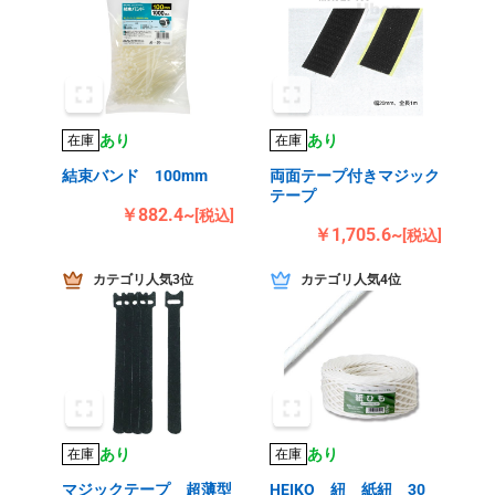
あり
あり
在庫
在庫
結束バンド 100mm
両面テープ付きマジック
テープ
￥882.4~
[税込]
￥1,705.6~
[税込]
カテゴリ人気3位
カテゴリ人気4位
あり
あり
在庫
在庫
マジックテープ 超薄型
HEIKO 紐 紙紐 30