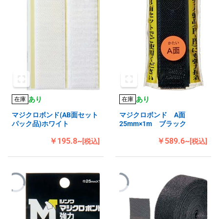
あり
あり
在庫
在庫
マジクロボンド(AB面セット
マジクロボンド A面
パック品)ホワイト
25mm×1m ブラック
￥195.8~
￥589.6~
[税込]
[税込]