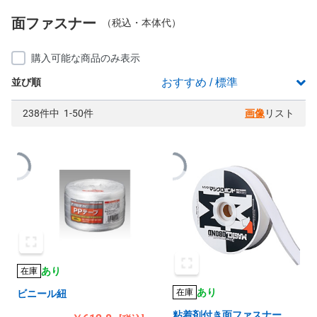
面ファスナー
（税込・本体代）
購入可能な商品のみ表示
並び順
238件中 1-50件
画像
リスト
あり
在庫
あり
在庫
ビニール紐
粘着剤付き面ファスナー