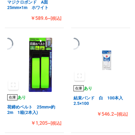
マジクロボンド A面
25mm×1m ホワイト
￥589.6~
[税込]
あり
在庫
あり
在庫
結束バンド 白 100本入
2.5×100
荷締めベルト 25mm×約
2m 1箱(2本入)
￥546.2~
[税込]
￥1,205~
[税込]