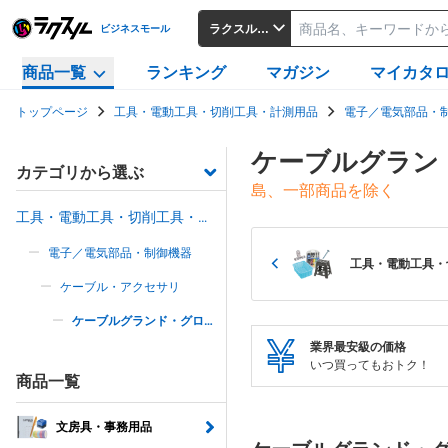
ラクスルビジネスモール
ビジネスモール
商品一覧
ランキング
マガジン
マイカタ
トップページ
工具・電動工具・切削工具・計測用品
電子／電気部品・
ケーブルグラン
カテゴリから選ぶ
島、一部商品を除く
工具・電動工具・切削工具・計
測用品
電子／電気部品・制御機器
工具・電動工具・
ケーブル・アクセサリ
ケーブルグランド・グロメ
ット＆プロテクタ
業界最安級の価格
いつ買ってもおトク！
商品一覧
文房具・事務用品