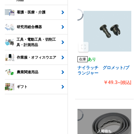
看護・医療・介護
研究用総合機器
工具・電動工具・切削工
具・計測用品
作業服・オフィスウエア
あり
在庫
ナイラッチ グロメット/プ
農業関連用品
ランジャー
￥49.3~
[税込]
ギフト
入荷待ち