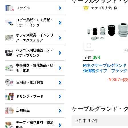
ケーブルグランド・
カテゴリ人気1位
ファイル
コピー用紙・ＯＡ用紙・
トナー・インク
オフィス家具・インテリ
ア・エクステリア
パソコン周辺機器・メデ
ィア・プリンタ
あり
在庫
Mネジケーブルグラン
事務機器・電化製品・照
低価格タイプ ブラック
明・電池
￥367~
[
日用品・生活雑貨
ドリンク・フード
ケーブルグランド・
店舗用品
7件中 1-7件
テープ・梱包資材・物流
用品