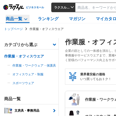
ラクスルビジネスモール
ビジネスモール
商品一覧
ランキング
マガジン
マイカタ
トップページ
作業服・オフィスウエア
作業服・オフィ
カテゴリから選ぶ
企業の顔としての一体感を演出し、
事務服やサービスウエアまで、業種
作業服・オフィスウエア
く皆様のパフォーマンス向上をサポ
作業服・ワークウェア・保護具
オフィスウェア・制服
業界最安級の価格
いつ買ってもおトク！
スポーツウェア
商品一覧
作業服・ワークウ
文房具・事務用品