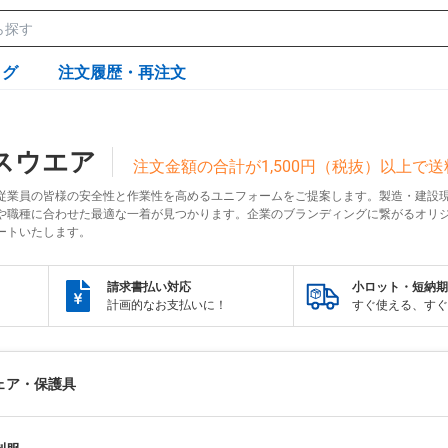
ログ
注文履歴・再注文
スウエア
注文金額の合計が1,500円（税抜）以上で
従業員の皆様の安全性と作業性を高めるユニフォームをご提案します。製造・建設
や職種に合わせた最適な一着が見つかります。企業のブランディングに繋がるオリ
ートいたします。
請求書払い対応
小ロット・短納期
計画的なお支払いに！
すぐ使える、すぐ
ェア・保護具