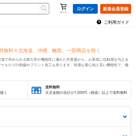
ログイン
新規会員登録
カート
ご利用ガイド
送料無料※北海道、沖縄、離島、一部商品を除く
現場で求められる耐久性や機能性に優れた作業服から、お客様に信頼感を与える
ジナルロゴの刺繍やプリント加工も承ります。快適な着心地と高い機能性で、働
送料無料
届く
注文金額の合計が1,500円（税抜）以上で送料無料