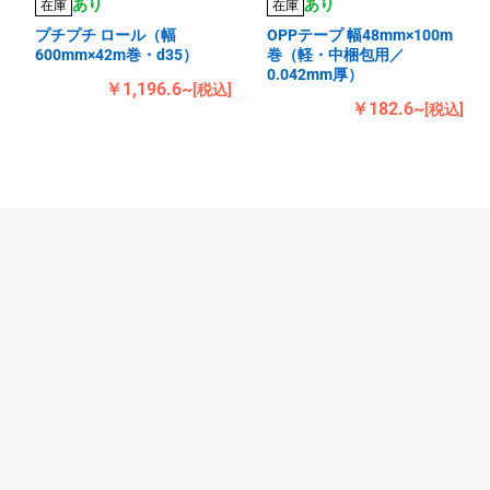
あり
あり
在庫
在庫
プチプチ ロール（幅
OPPテープ 幅48mm×100m
600mm×42m巻・d35）
巻（軽・中梱包用／
0.042mm厚）
￥1,196.6~
[税込]
￥182.6~
[税込]