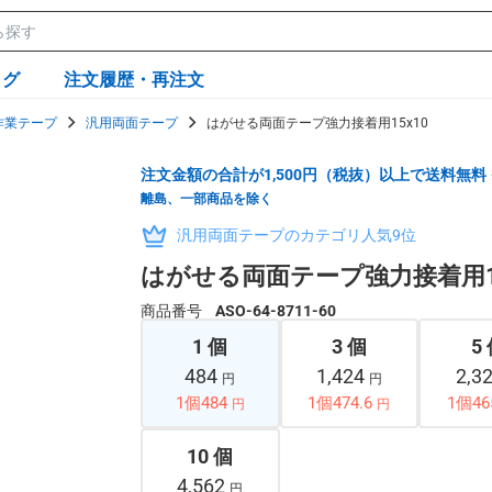
ログ
注文履歴・再注文
作業テープ
汎用両面テープ
はがせる両面テープ強力接着用15x10
注文金額の合計が1,500円（税抜）以上で送料無料
離島、一部商品を除く
汎用両面テープのカテゴリ人気9位
はがせる両面テープ強力接着用15
商品番号
ASO-64-8711-60
1 個
3 個
5
484
1,424
2,3
円
円
1個484
1個474.6
1個46
円
円
10 個
4,562
円