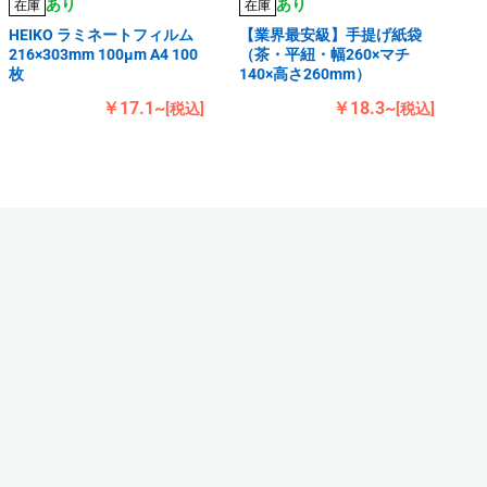
あり
あり
在庫
在庫
HEIKO ラミネートフィルム
【業界最安級】手提げ紙袋
216×303mm 100μm A4 100
（茶・平紐・幅260×マチ
枚
140×高さ260mm）
￥17.1~
￥18.3~
[税込]
[税込]