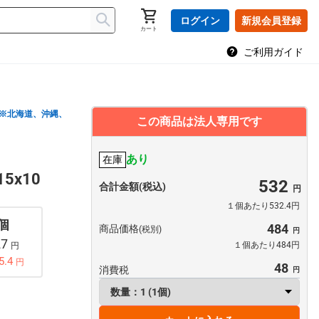
ログイン
新規会員登録
カート
ご利用ガイド
※北海道、沖縄、
この商品は法人専用です
あり
在庫
x10
532
合計金額(税込)
１個あたり532.4円
 個
484
商品価格
(税別)
27
１個あたり484円
円
5.4
円
48
消費税