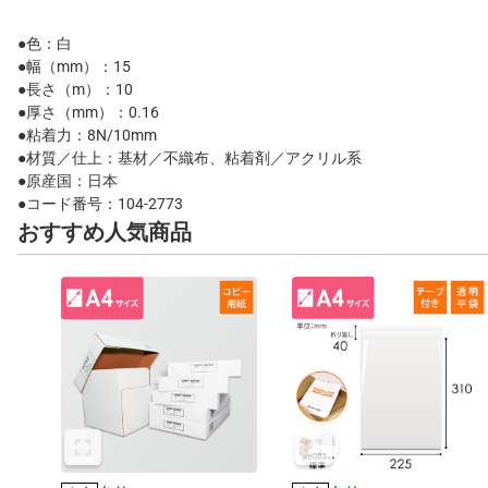
●色：白
●幅（mm）：15
●長さ（m）：10
●厚さ（mm）：0.16
●粘着力：8N/10mm
●材質／仕上：基材／不織布、粘着剤／アクリル系
●原産国：日本
●コード番号：104-2773
おすすめ人気商品