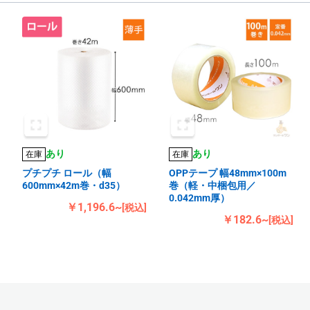
あり
あり
在庫
在庫
プチプチ ロール（幅
OPPテープ 幅48mm×100m
600mm×42m巻・d35）
巻（軽・中梱包用／
0.042mm厚）
￥1,196.6~
[税込]
￥182.6~
[税込]