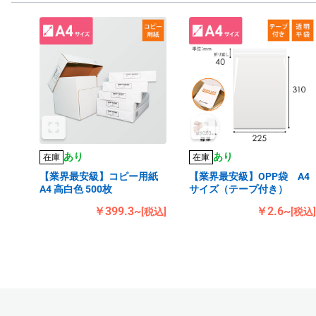
あり
あり
在庫
在庫
【業界最安級】コピー用紙
【業界最安級】OPP袋 A4
A4 高白色 500枚
サイズ（テープ付き）
￥399.3~
￥2.6~
[税込]
[税込]