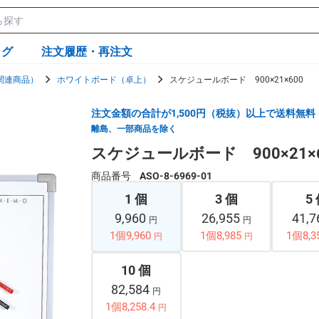
ログ
注文履歴・再注文
関連商品）
ホワイトボード（卓上）
スケジュールボード 900×21×600
注文金額の合計が1,500円（税抜）以上で送料無料
離島、一部商品を除く
スケジュールボード 900×21×6
商品番号
ASO-8-6969-01
1 個
3 個
5
9,960
26,955
41,
円
円
1個9,960
1個8,985
1個8,3
円
円
10 個
82,584
円
1個8,258.4
円