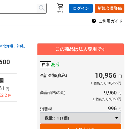
ログイン
新規会員登録
カート
ご利用ガイド
※北海道、沖縄、
この商品は法人専用です
00
あり
在庫
10,956
合計金額(税込)
 個
１個あたり10,956円
761
円
9,960
商品価格
(税別)
52.2
円
１個あたり9,960円
996
消費税