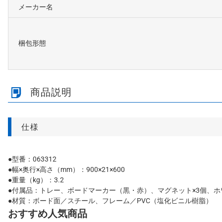
メーカー名
梱包形態
商品説明
仕様
●型番：063312
●幅×奥行×高さ（mm）：900×21×600
●重量（kg）：3.2
●付属品：トレー、ボードマーカー（黒・赤）、マグネット×3個、
●材質：ボード面／スチール、フレーム／PVC（塩化ビニル樹脂）
おすすめ人気商品