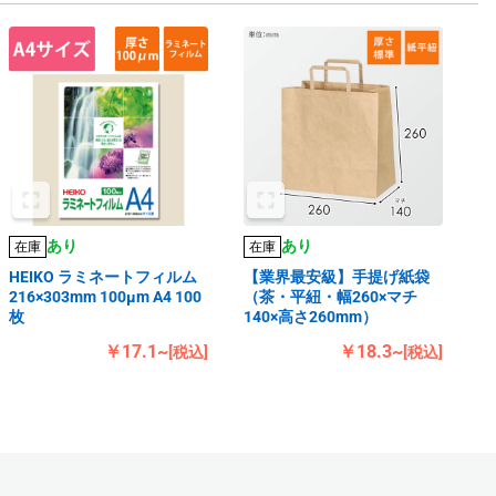
あり
あり
在庫
在庫
HEIKO ラミネートフィルム
【業界最安級】手提げ紙袋
216×303mm 100μm A4 100
（茶・平紐・幅260×マチ
枚
140×高さ260mm）
￥17.1~
￥18.3~
[税込]
[税込]