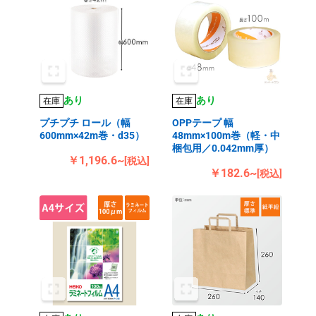
あり
あり
在庫
在庫
プチプチ ロール（幅
OPPテープ 幅
600mm×42m巻・d35）
48mm×100m巻（軽・中
梱包用／0.042mm厚）
￥1,196.6~
[税込]
￥182.6~
[税込]