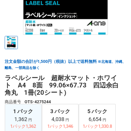
注文金額の合計が1,500円（税抜）以上で送料無料
※北海道、沖縄、
離島、一部商品を除く
ラベルシール 超耐水マット・ホワイ
ト A4 8面 99.06×67.73 四辺余白
角丸 1冊(20シート)
商品番号
OTS-4275244
1 パック
3 パック
5 パック
1,362
4,038
6,654
円
円
円
1パック1,362
1パック1,346
1パック1,330.8