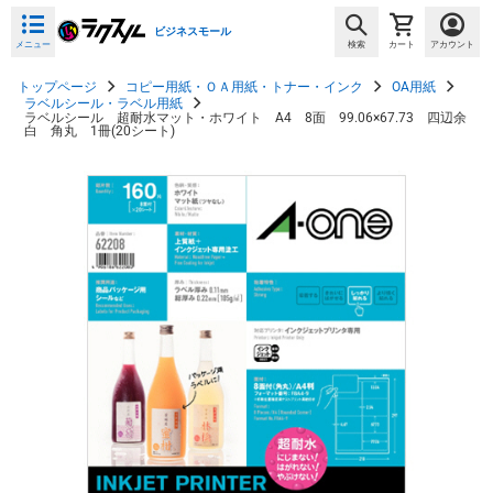
ビジネスモール
メニュー
検索
カート
アカウント
トップページ
コピー用紙・ＯＡ用紙・トナー・インク
OA用紙
ラベルシール・ラベル用紙
ラベルシール 超耐水マット・ホワイト A4 8面 99.06×67.73 四辺余
白 角丸 1冊(20シート)