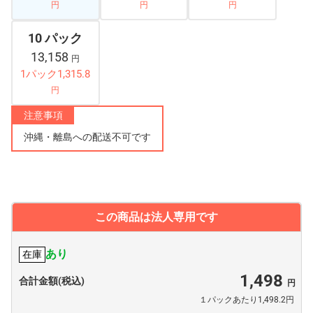
円
円
円
10 パック
13,158
円
1パック1,315.8
円
注意事項
沖縄・離島への配送不可です
この商品は法人専用です
あり
在庫
1,498
合計金額(税込)
１パックあたり1,498.2円