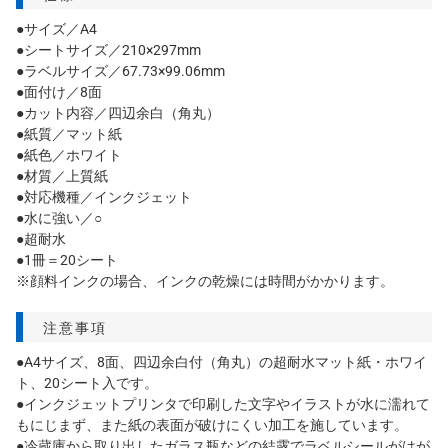
●サイズ／A4
●シートサイズ／210×297mm
●ラベルサイズ／67.73×99.06mm
●面付け／8面
●カット内容／四辺余白（角丸）
●紙質／マット紙
●紙色／ホワイト
●材質／上質紙
●対応機種／インクジェット
●水に強い／○
●超耐水
●1冊＝20シート
※顔料インクの場合、インクの乾燥には時間がかかります。
注意事項
●A4サイズ、8面、四辺余白付（角丸）の超耐水マット紙・ホワイ
ト、20シート入です。
●インクジェットプリンタで印刷した文字やイラストが水に濡れて
もにじまず、また紙の表面が破けにくい加工を施しています。
●冷蔵庫から取り出したガラス瓶などの結露でラベルシールがはが