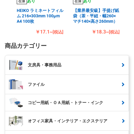
あり
あり
在庫
在庫
HEIKO ラミネートフィル
【業界最安級】手提げ紙
ム 216×303mm 100μm
袋（茶・平紐・幅260×
A4 100枚
マチ140×高さ260mm）
￥17.1~
￥18.3~
[税込]
[税込]
商品カテゴリー
文房具・事務用品
ファイル
コピー用紙・ＯＡ用紙・トナー・インク
オフィス家具・インテリア・エクステリア