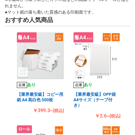
れません。
●マット紙の落ち着いた質感のある印刷面です。
おすすめ人気商品
あり
あり
在庫
在庫
【業界最安級】コピー用
【業界最安級】OPP袋
紙 A4 高白色 500枚
A4サイズ（テープ付
き）
￥399.3~
[税込]
￥2.6~
[税込]