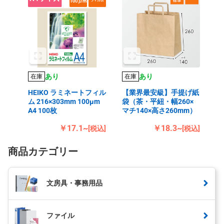
あり
あり
在庫
在庫
HEIKO ラミネートフィル
【業界最安級】手提げ紙
ム 216×303mm 100μm
袋（茶・平紐・幅260×
A4 100枚
マチ140×高さ260mm）
￥17.1~
￥18.3~
[税込]
[税込]
商品カテゴリー
文房具・事務用品
ファイル