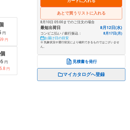
カートに入れる
あとで買うリストに入れる
8月10日 05:00までのご注文の場合
 個
最短出荷日
8月12日(水)
5
円
コンビニ払い / 銀行振込：
8月17日(月)
お届け日の目安
59
円
※ 気象状況や運行状況により確約できるものではございませ
ん。
 個
76
見積書を発行
円
5.8
円
マイカタログへ登録