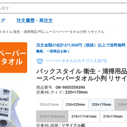
ログ
注文履歴・再注文
スタイル 衛生・清掃用品 PSニュースペーパータオル小判 リサイクル
注文金額の合計が1,500円（税抜）以上で送料無料
離島、一部商品を除く
ペーパータオルのカテゴリ人気7位
パックスタイル 衛生・清掃用品 
ースペーパータオル小判 リサ
商品番号
OK-9005559390
折兼48_サイズ
: 220×170mm
230×210mm
230×220mm
220×170mm
230×
210×115×83mm
210×117×61mm
210×170mm
折兼48_紙種
: リサイクル紙