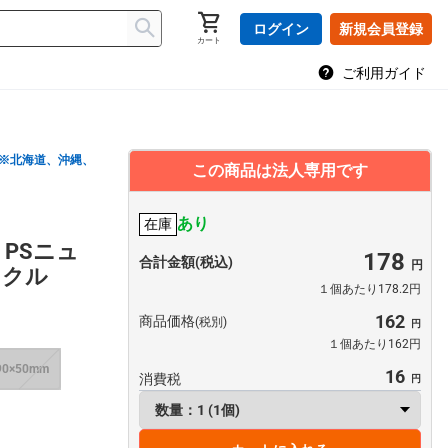
ログイン
新規会員登録
カート
ご利用ガイド
※北海道、沖縄、
この商品は法人専用です
あり
在庫
PSニュ
178
合計金額(税込)
イクル
１個あたり178.2円
162
商品価格
(税別)
１個あたり162円
90×50mm
16
消費税