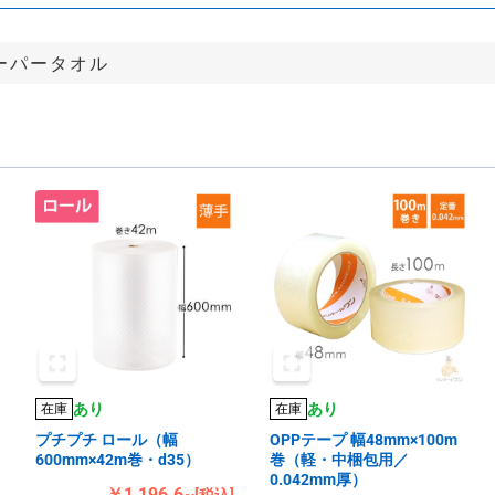
ーパータオル
あり
あり
在庫
在庫
プチプチ ロール（幅
OPPテープ 幅48mm×100m
600mm×42m巻・d35）
巻（軽・中梱包用／
0.042mm厚）
￥1,196.6~
[税込]