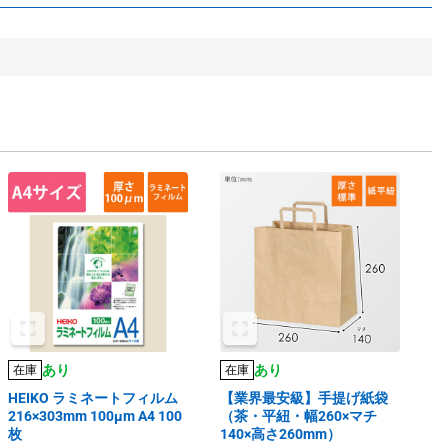
あり
あり
在庫
在庫
HEIKO ラミネートフィルム
【業界最安級】手提げ紙袋
216×303mm 100μm A4 100
（茶・平紐・幅260×マチ
枚
140×高さ260mm）