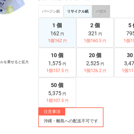
バージン紙
リサイクル紙
バガス
1 個
2 個
5
162
321
79
円
円
1個162
1個160.5
1個1
円
円
10 個
20 個
30
ルを乗せると拡大
1,575
2,525
3,4
円
円
1個157.5
1個126.2
1個11
円
円
50 個
5,375
円
1個107.5
円
注意事項
沖縄・離島への配送不可です