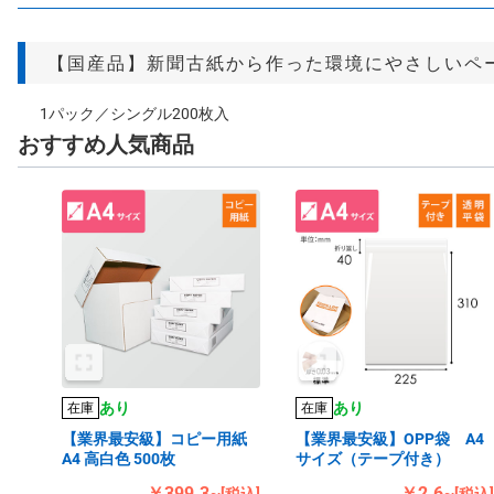
【国産品】新聞古紙から作った環境にやさしいペ
1パック／シングル200枚入
おすすめ人気商品
あり
あり
在庫
在庫
【業界最安級】コピー用紙
【業界最安級】OPP袋 A4
A4 高白色 500枚
サイズ（テープ付き）
￥399.3~
￥2.6~
[税込]
[税込]