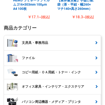
HEIKO ラミネートフィル
【業界最安級】手提げ紙
ム 216×303mm 100μm
袋（茶・平紐・幅260×
A4 100枚
マチ140×高さ260mm）
￥17.1~
￥18.3~
[税込]
[税込]
商品カテゴリー
文房具・事務用品
ファイル
コピー用紙・ＯＡ用紙・トナー・インク
オフィス家具・インテリア・エクステリア
パソコン周辺機器・メディア・プリンタ