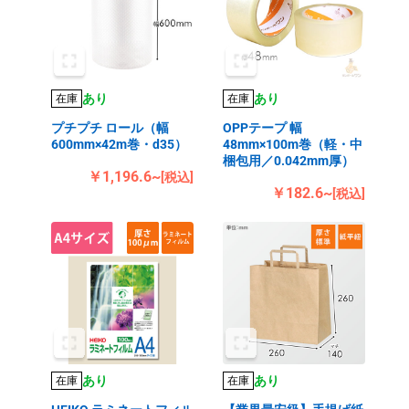
あり
あり
在庫
在庫
プチプチ ロール（幅
OPPテープ 幅
600mm×42m巻・d35）
48mm×100m巻（軽・中
梱包用／0.042mm厚）
￥1,196.6~
[税込]
￥182.6~
[税込]
あり
あり
在庫
在庫