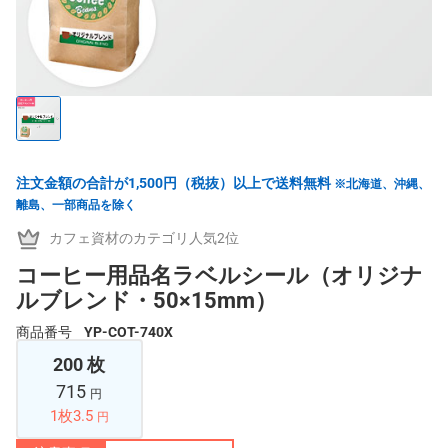
注文金額の合計が1,500円（税抜）以上で送料無料
※北海道、沖縄、
離島、一部商品を除く
カフェ資材のカテゴリ人気2位
コーヒー用品名ラベルシール（オリジナ
ルブレンド・50×15mm）
商品番号
YP-COT-740X
200 枚
715
円
1枚3.5
円