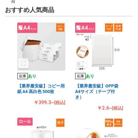
荷
おすすめ人気商品
あり
あり
在庫
在庫
【業界最安級】コピー用
【業界最安級】OPP袋
紙 A4 高白色 500枚
A4サイズ（テープ付
き）
￥399.3~
[税込]
￥2.6~
[税込]