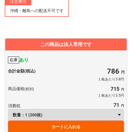
注意事項
沖縄・離島への配送不可です
この商品は法人専用です
あり
在庫
786
合計金額(税込)
１枚あたり3.8円
715
商品価格
(税別)
１枚あたり3.5円
71
消費税
カートに入れる