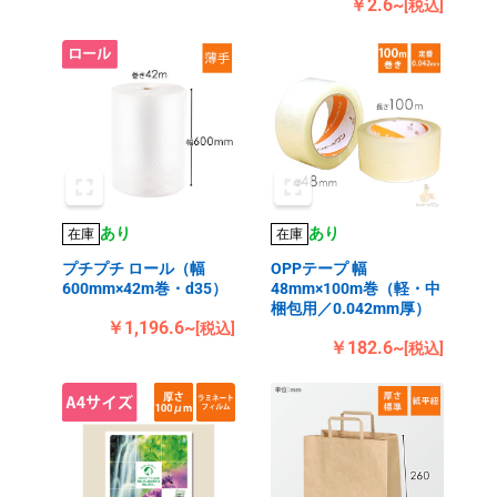
￥2.6~
[税込]
あり
あり
在庫
在庫
プチプチ ロール（幅
OPPテープ 幅
600mm×42m巻・d35）
48mm×100m巻（軽・中
梱包用／0.042mm厚）
￥1,196.6~
[税込]
￥182.6~
[税込]