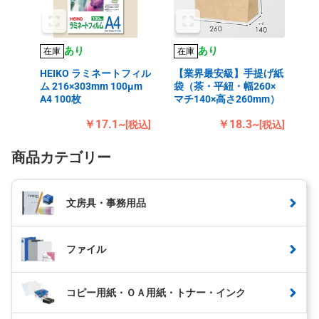
あり
あり
在庫
在庫
HEIKO ラミネートフィル
【業界最安級】手提げ紙
ム 216×303mm 100μm
袋（茶・平紐・幅260×
A4 100枚
マチ140×高さ260mm）
￥17.1~
￥18.3~
[税込]
[税込]
商品カテゴリー
文房具・事務用品
ファイル
コピー用紙・ＯＡ用紙・トナー・インク