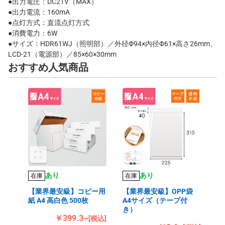
●出力電圧：DC21V（MAX）
●出力電流：160mA
●点灯方式：直流点灯方式
●消費電力：6W
●サイズ：HDR61WJ（照明部）／外径Φ94×内径Φ61×高さ26mm、
LCD-21（電源部）／85×60×30mm
おすすめ人気商品
あり
あり
在庫
在庫
【業界最安級】コピー用
【業界最安級】OPP袋
紙 A4 高白色 500枚
A4サイズ（テープ付
き）
￥399.3~
[税込]