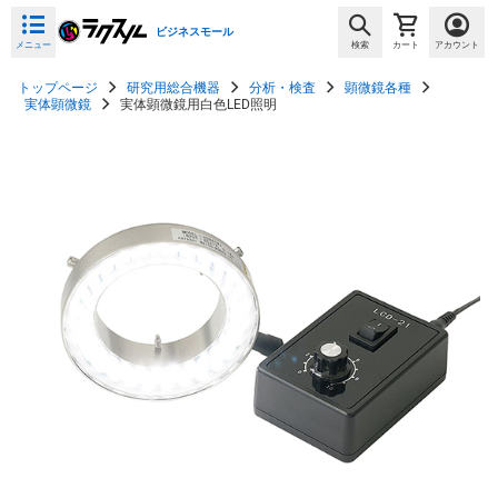
ビジネスモール
メニュー
検索
カート
アカウント
トップページ
研究用総合機器
分析・検査
顕微鏡各種
実体顕微鏡
実体顕微鏡用白色LED照明