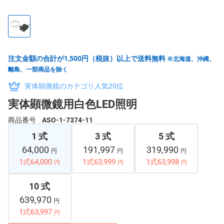
注文金額の合計が1,500円（税抜）以上で送料無料
※北海道、沖縄、
離島、一部商品を除く
実体顕微鏡のカテゴリ人気20位
実体顕微鏡用白色LED照明
商品番号
ASO-1-7374-11
1 式
3 式
5 式
64,000
191,997
319,990
円
円
円
1式64,000
1式63,999
1式63,998
円
円
円
10 式
639,970
円
1式63,997
円