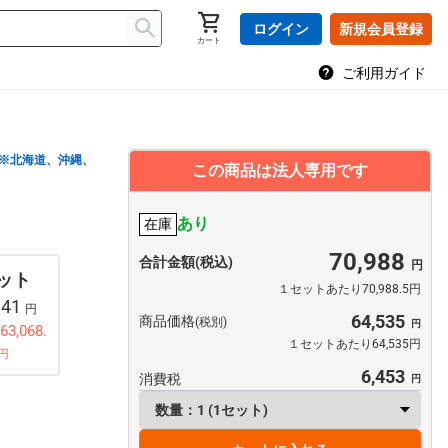
ログイン
新規会員登録
カート
ご利用ガイド
※北海道、沖縄、
この商品は法人専用です
あり
在庫
70,988
合計金額(税込)
セット
１セットあたり70,988.5円
341
円
64,535
商品価格
(税別)
3,068.
１セットあたり64,535円
円
6,453
消費税