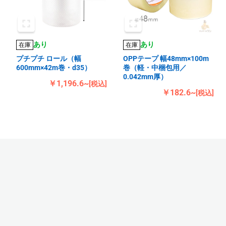
あり
あり
在庫
在庫
プチプチ ロール（幅
OPPテープ 幅48mm×100m
600mm×42m巻・d35）
巻（軽・中梱包用／
0.042mm厚）
￥1,196.6~
[税込]
￥182.6~
[税込]