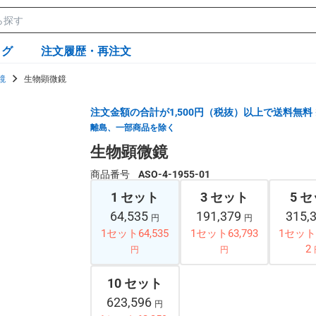
ログ
注文履歴・再注文
鏡
生物顕微鏡
注文金額の合計が1,500円（税抜）以上で送料無料
離島、一部商品を除く
生物顕微鏡
商品番号
ASO-4-1955-01
1 セット
3 セット
5 
64,535
191,379
315,
円
円
1セット64,535
1セット63,793
1セット6
2
円
円
10 セット
623,596
円