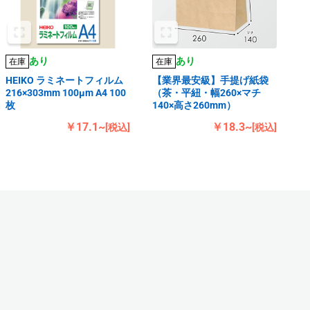
あり
あり
在庫
在庫
HEIKO ラミネートフィルム
【業界最安級】手提げ紙袋
216×303mm 100μm A4 100
（茶・平紐・幅260×マチ
枚
140×高さ260mm）
￥17.1~
￥18.3~
[税込]
[税込]