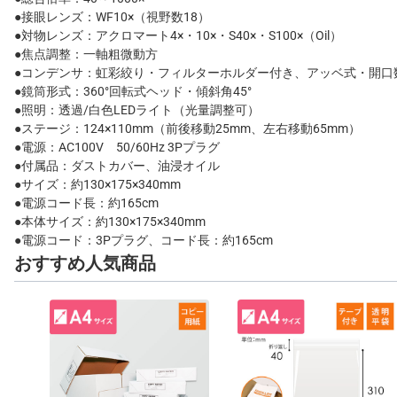
●接眼レンズ：WF10×（視野数18）
●対物レンズ：アクロマート4×・10×・S40×・S100×（Oil）
●焦点調整：一軸粗微動方
●コンデンサ：虹彩絞り・フィルターホルダー付き、アッベ式・開口数 
●鏡筒形式：360°回転式ヘッド・傾斜角45°
●照明：透過/白色LEDライト（光量調整可）
●ステージ：124×110mm（前後移動25mm、左右移動65mm）
●電源：AC100V 50/60Hz 3Pプラグ
●付属品：ダストカバー、油浸オイル
●サイズ：約130×175×340mm
●電源コード長：約165cm
●本体サイズ：約130×175×340mm
●電源コード：3Pプラグ、コード長：約165cm
おすすめ人気商品