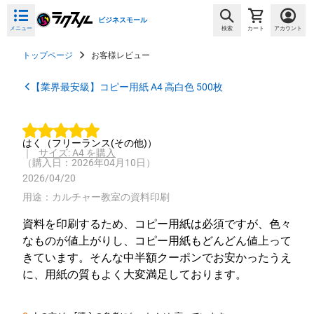
ビジネスモール
メニュー
検索
カート
アカウント
トップページ
お客様レビュー
【業界最安級】コピー用紙 A4 高白色 500枚
はく
（フリーランス(その他)）
｜
サイズ: A4 を購入
（購入日：2026年04月10日）
2026/04/20
用途：カルチャー教室の資料印刷
資料を印刷するため、コピー用紙は必須ですが、色々
なものが値上がりし、コピー用紙もどんどん値上って
きています。そんな中半額クーポンでお安かったうえ
に、用紙の質もよく大変満足しております。 