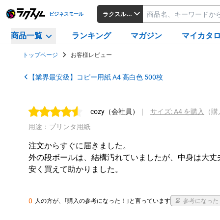
ラクスルビジネスモール
ビジネスモール
商品一覧
ランキング
マガジン
マイカタ
トップページ
お客様レビュー
【業界最安級】コピー用紙 A4 高白色 500枚
cozy
（会社員）
｜
サイズ: A4 を購入
（購
用途：プリンタ用紙
注文からすぐに届きました。

外の段ボールは、結構汚れていましたが、中身は大丈夫
安く買えて助かりました。 
0
人の方が、｢購入の参考になった！｣と言っています
参考になった