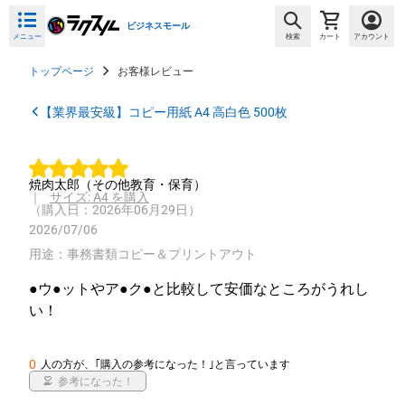
ビジネスモール
メニュー
検索
カート
アカウント
トップページ
お客様レビュー
【業界最安級】コピー用紙 A4 高白色 500枚
焼肉太郎
（その他教育・保育）
｜
サイズ: A4 を購入
（購入日：2026年06月29日）
2026/07/06
用途：事務書類コピー＆プリントアウト
●ウ●ットやア●ク●と比較して安価なところがうれし
い！ 
0
人の方が、｢購入の参考になった！｣と言っています
参考になった！