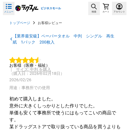
ビジネスモール
メニュー
検索
カート
アカウント
トップページ
お客様レビュー
【業界最安級】ペーパータオル 中判 シングル 再生
紙 1パック 200枚入
お客様
（医療・福祉）
｜
サイズ: 中判 を購入
（購入日：2026年02月18日）
2026/02/26
用途：事務所での使用
初めて購入しました。

意外に大きくしっかりとした作りでした。

単価も安くて事務所で使うにはもってこいの商品で
す。

某ドラッグストアで取り扱っている商品を買うよりも