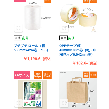
あり
あり
在庫
在庫
プチプチ ロール（幅
OPPテープ 幅
600mm×42m巻・d35）
48mm×100m巻（軽・中
梱包用／0.042mm厚）
￥1,196.6~
[税込]
￥182.6~
[税込]