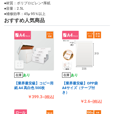
●材質：ポリプロピレン⁺厚紙
●容量：2.5L
●補修効率：45μ 95％以上
おすすめ人気商品
あり
あり
在庫
在庫
【業界最安級】コピー用
【業界最安級】OPP袋
紙 A4 高白色 500枚
A4サイズ（テープ付
き）
￥399.3~
[税込]
￥2.6~
[税込]