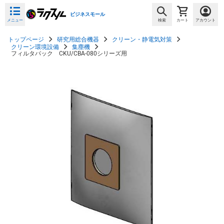
ビジネスモール
メニュー
検索
カート
アカウント
トップページ
研究用総合機器
クリーン・静電気対策
クリーン環境設備
集塵機
フィルタパック CKU/CBA-080シリーズ用