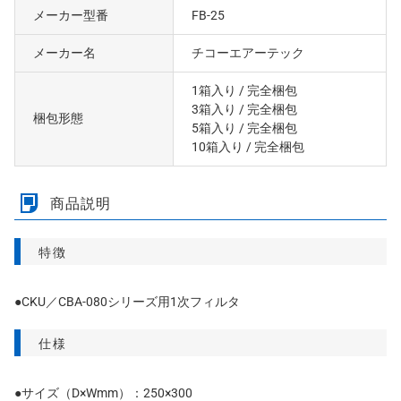
メーカー型番
FB-25
メーカー名
チコーエアーテック
1箱入り
/ 完全梱包
3箱入り
/ 完全梱包
梱包形態
5箱入り
/ 完全梱包
10箱入り
/ 完全梱包
商品説明
特徴
●CKU／CBA-080シリーズ用1次フィルタ
仕様
●サイズ（D×Wmm）：250×300