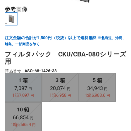
注文金額の合計が1,500円（税抜）以上で送料無料
※北海道、沖縄、
離島、一部商品を除く
フィルタパック CKU/CBA-080シリーズ
用
商品番号
ASO-68-1426-38
1 箱
3 箱
5 箱
7,097
20,874
34,943
円
円
円
1箱7,097
1箱6,958
1箱6,988.6
円
円
円
10 箱
66,854
円
1箱6,685.4
円