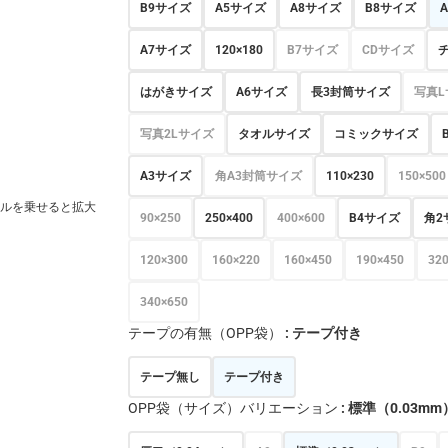
B9サイズ
A5サイズ
A8サイズ
B8サイズ
A7サイズ
120×180
B7サイズ
CDサイズ
はがきサイズ
A6サイズ
長3封筒サイズ
写真L
写真2Lサイズ
タオルサイズ
コミックサイズ
A3サイズ
角A3封筒サイズ
110×230
150×500
ルを乗せると拡大
90×250
250×400
400×600
B4サイズ
角2
120×300
160×220
160×450
190×450
32
340×650
テープの有無（OPP袋）
: テープ付き
テープ無し
テープ付き
OPP袋（サイズ）バリエーション
: 標準（0.03mm