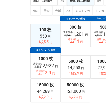
厚口（0.04mm）
A9
標準（0.03mm）
B9
角3
長40
色紙
A2
ミニトレカ
トレカ
キャンペーン価格
キャン
300 枚
50
100 枚
通常価格
通常価格
1,201
1
円
550
1,349
2,205
円
通常1枚
通常1枚
4
1枚5.5
円
円
4.4
4.4
キャンペーン価格
1000 枚
5000 枚
100
通常価格
2,922
円
3,283
14,553
27,
円
通常1枚
2.9
1枚2.9
1枚2
円
円
3.2
15000 枚
50000 枚
44,289
121,000
円
円
1枚2.9
1枚2.4
円
円