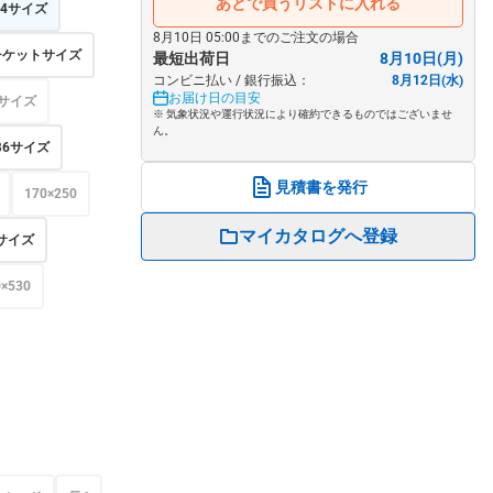
あとで買うリストに入れる
A4サイズ
8月10日 05:00までのご注文の場合
チケットサイズ
最短出荷日
8月10日(月)
コンビニ払い / 銀行振込：
8月12日(水)
お届け日の目安
サイズ
※ 気象状況や運行状況により確約できるものではございませ
ん。
B6サイズ
見積書を発行
170×250
マイカタログへ登録
サイズ
0×530
）