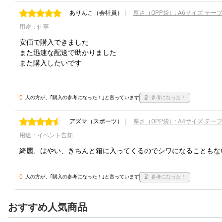
ありんこ
（会社員）
｜
厚さ（OPP袋）: A6サイズ テー
用途：仕事
安価で購入できました

また迅速な配送で助かりました

また購入したいです

0
人の方が、｢購入の参考になった！｣と言っています
参考になった！
アズマ
（スポーツ）
｜
厚さ（OPP袋）: A4サイズ テー
用途：イベント告知
綺麗、はやい、きちんと箱に入ってくるのでシワになることもな
0
人の方が、｢購入の参考になった！｣と言っています
参考になった！
おすすめ人気商品