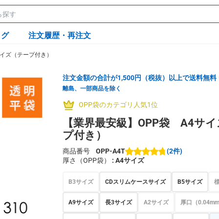
ログ
注文履歴・再注文
サイズ（テープ付き）
注文金額の合計が1,500円（税抜）以上で送料無料
離島、一部商品を除く
OPP袋のカテゴリ人気1位
【業界最安級】OPP袋 A4サ
プ付き）
商品番号
OPP-A4T
(2件)
厚さ（OPP袋）
: A4サイズ
B3サイズ
CDスリムケースサイズ
B5サイズ
標
A9サイズ
長3サイズ
A2サイズ
厚口（0.04m