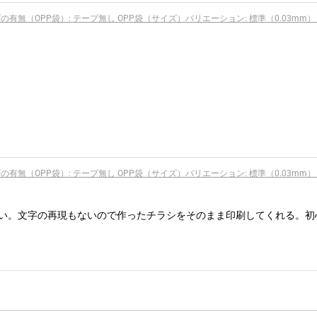
プの有無（OPP袋）: テープ無し OPP袋（サイズ）バリエーション: 標準（0.03mm）
プの有無（OPP袋）: テープ無し OPP袋（サイズ）バリエーション: 標準（0.03mm）
い。文字の再現もないので作ったチラシをそのまま印刷してくれる。初