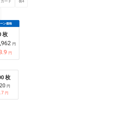
カード
長4
ペーン価格
0 枚
,962
円
3.9
円
00 枚
920
円
.7
円