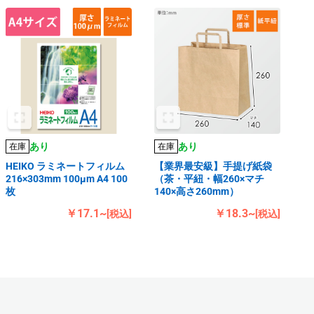
あり
あり
在庫
在庫
HEIKO ラミネートフィルム
【業界最安級】手提げ紙袋
216×303mm 100μm A4 100
（茶・平紐・幅260×マチ
枚
140×高さ260mm）
￥17.1~
￥18.3~
[税込]
[税込]