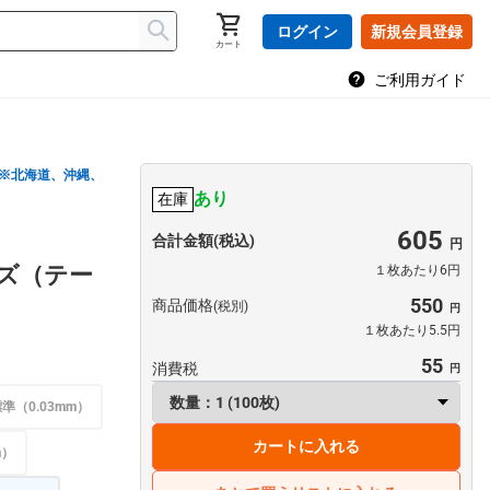
ログイン
新規会員登録
カート
ご利用ガイド
※北海道、沖縄、
あり
在庫
605
合計金額(税込)
イズ（テー
１枚あたり6円
550
商品価格
(税別)
１枚あたり5.5円
55
消費税
準（0.03mm）
カートに入れる
m）