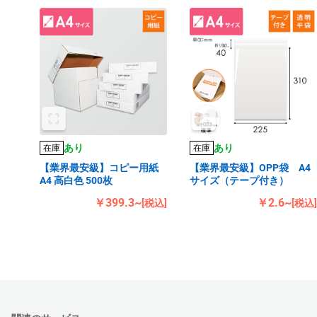
あり
あり
在庫
在庫
【業界最安級】コピー用紙
【業界最安級】OPP袋 A4
A4 高白色 500枚
サイズ（テープ付き）
￥399.3~
￥2.6~
[税込]
[税込]