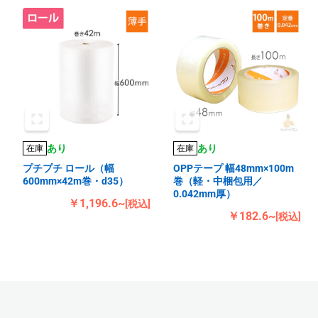
あり
あり
在庫
在庫
プチプチ ロール（幅
OPPテープ 幅48mm×100m
600mm×42m巻・d35）
巻（軽・中梱包用／
0.042mm厚）
￥1,196.6~
[税込]
￥182.6~
[税込]