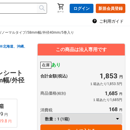
ログイン
新規会員登録
カート
ご利用ガイド
ノーマルタイプ/58mm幅/外径40mm/5巻入り
※北海道、沖縄、
この商品は法人専用です
あり
在庫
レシート
1,853
合計金額(税込)
m幅/外径
１箱あたり1,853.5円
1,685
商品価格
(税別)
１箱あたり1,685円
 箱
168
消費税
99
円
19.8
円