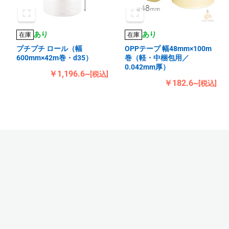
あり
あり
在庫
在庫
プチプチ ロール（幅
OPPテープ 幅48mm×100m
600mm×42m巻・d35）
巻（軽・中梱包用／
0.042mm厚）
￥1,196.6~
[税込]
￥182.6~
[税込]