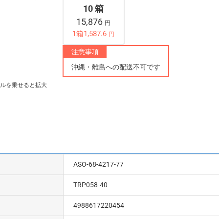
10 箱
15,876
円
1箱1,587.6
円
注意事項
沖縄・離島への配送不可です
ルを乗せると拡大
ASO-68-4217-77
TRP058-40
4988617220454