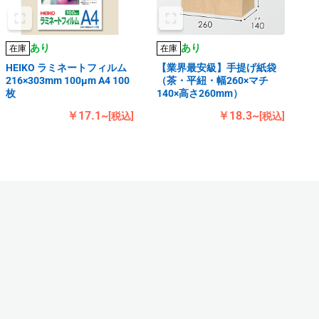
あり
あり
在庫
在庫
HEIKO ラミネートフィルム
【業界最安級】手提げ紙袋
216×303mm 100μm A4 100
（茶・平紐・幅260×マチ
枚
140×高さ260mm）
￥17.1~
￥18.3~
[税込]
[税込]