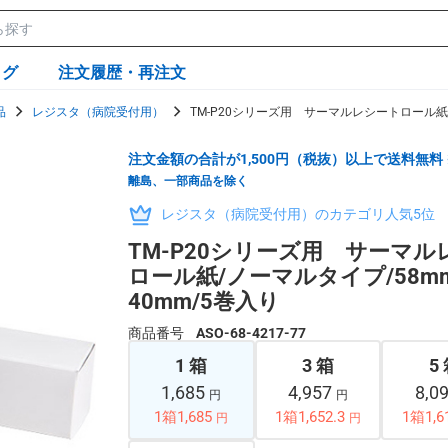
ログ
注文履歴・再注文
品
レジスタ（病院受付用）
TM-P20シリーズ用 サーマルレシートロール紙/
注文金額の合計が1,500円（税抜）以上で送料無料
離島、一部商品を除く
レジスタ（病院受付用）のカテゴリ人気5位
TM-P20シリーズ用 サーマル
ロール紙/ノーマルタイプ/58m
40mm/5巻入り
商品番号
ASO-68-4217-77
1 箱
3 箱
5
1,685
4,957
8,0
円
円
1箱1,685
1箱1,652.3
1箱1,6
円
円