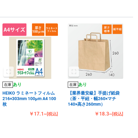
あり
あり
在庫
在庫
HEIKO ラミネートフィルム
【業界最安級】手提げ紙袋
216×303mm 100μm A4 100
（茶・平紐・幅260×マチ
枚
140×高さ260mm）
￥17.1~
￥18.3~
[税込]
[税込]