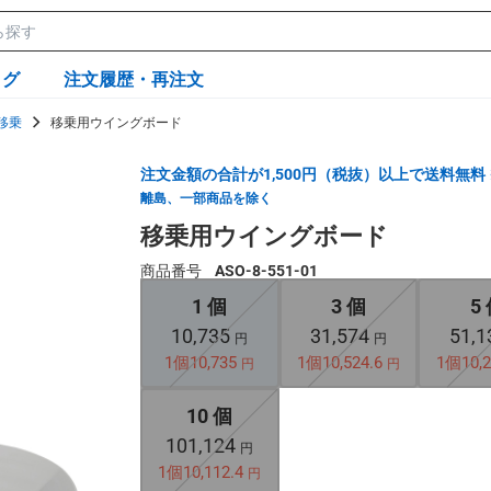
ログ
注文履歴・再注文
移乗
移乗用ウイングボード
注文金額の合計が1,500円（税抜）以上で送料無料
離島、一部商品を除く
移乗用ウイングボード
商品番号
ASO-8-551-01
1 個
3 個
5
10,735
31,574
51,
円
円
1個10,735
1個10,524.6
1個10,2
円
円
10 個
101,124
円
1個10,112.4
円