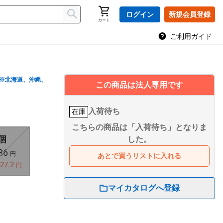
ログイン
新規会員登録
カート
ご利用ガイド
※北海道、沖縄、
この商品は法人専用です
入荷待ち
在庫
こちらの商品は「入荷待ち」となりま
 個
した。
136
円
あとで買うリストに入れる
27.2
円
マイカタログへ登録