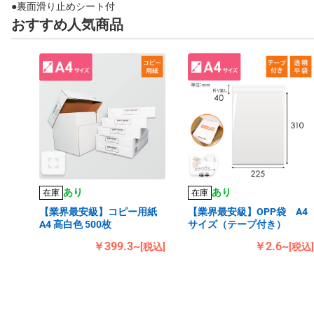
●裏面滑り止めシート付
おすすめ人気商品
あり
あり
在庫
在庫
【業界最安級】コピー用紙
【業界最安級】OPP袋 A4
A4 高白色 500枚
サイズ（テープ付き）
￥399.3~
￥2.6~
[税込]
[税込]