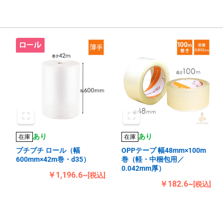
あり
あり
在庫
在庫
プチプチ ロール（幅
OPPテープ 幅48mm×100m
600mm×42m巻・d35）
巻（軽・中梱包用／
0.042mm厚）
￥1,196.6~
[税込]
￥182.6~
[税込]