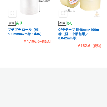
あり
あり
在庫
在庫
プチプチ ロール（幅
OPPテープ 幅48mm×100m
600mm×42m巻・d35）
巻（軽・中梱包用／
0.042mm厚）
￥1,196.6~
[税込]
￥182.6~
[税込]