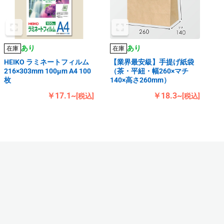
あり
あり
在庫
在庫
HEIKO ラミネートフィルム
【業界最安級】手提げ紙袋
216×303mm 100μm A4 100
（茶・平紐・幅260×マチ
枚
140×高さ260mm）
￥17.1~
￥18.3~
[税込]
[税込]