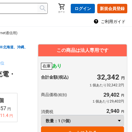
ログイン
新規会員登録
カート
ご利用ガイド
net通信用)
※北海道、沖縄、
この商品は法人専用です
8位
あり
在庫
充電・
32,342
合計金額(税込)
１個あたり32,342.2円
29,402
商品価格
(税別)
 個
１個あたり29,402円
057
円
2,940
消費税
11.4
円