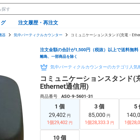
ログ
注文履歴・再注文
機器
気中パーティクルカウンター
コミュニケーションスタンド(充電・Ether
注文金額の合計が1,500円（税抜）以上で送料無料
離島、一部商品を除く
気中パーティクルカウンターのカテゴリ人気
コミュニケーションスタンド(
Ethernet通信用)
商品番号
ASO-9-5601-31
1 個
3 個
5
29,402
85,000
140,
円
円
1個29,402
1個28,333.3
1個28,0
円
円
10 個