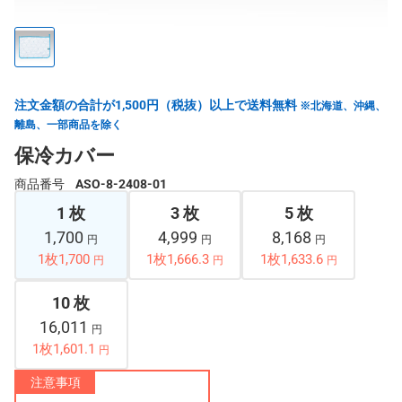
注文金額の合計が1,500円（税抜）以上で送料無料
※北海道、沖縄、
離島、一部商品を除く
保冷カバー
商品番号
ASO-8-2408-01
1 枚
3 枚
5 枚
1,700
4,999
8,168
円
円
円
1枚1,700
1枚1,666.3
1枚1,633.6
円
円
円
10 枚
16,011
円
1枚1,601.1
円
注意事項