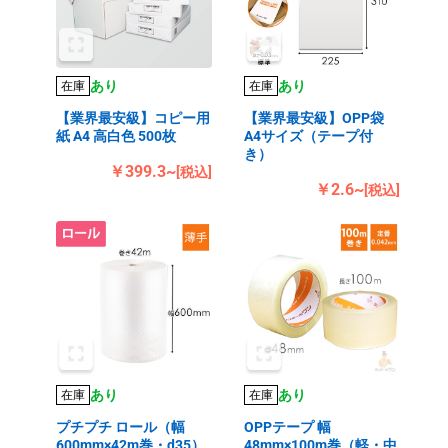
あり
あり
在庫
在庫
【業界最安級】コピー用
【業界最安級】OPP袋
紙 A4 高白色 500枚
A4サイズ（テープ付
き）
￥399.3~
[税込]
￥2.6~
[税込]
あり
あり
在庫
在庫
プチプチ ロール（幅
OPPテープ 幅
600mm×42m巻・d35）
48mm×100m巻（軽・中