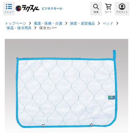
ビジネスモール
メニュー
検索
カート
アカウント
トップページ
看護・医療・介護
病室・居室備品
ベッド
保温・保冷用具
保冷カバー