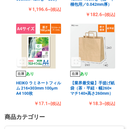
梱包用／0.042mm厚）
￥1,196.6~
[税込]
￥182.6~
[税込]
あり
あり
在庫
在庫
HEIKO ラミネートフィル
【業界最安級】手提げ紙
ム 216×303mm 100μm
袋（茶・平紐・幅260×
A4 100枚
マチ140×高さ260mm）
￥17.1~
￥18.3~
[税込]
[税込]
商品カテゴリー