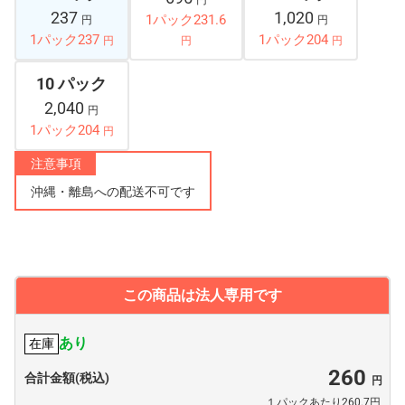
円
237
1,020
1パック231.6
円
円
1パック237
1パック204
円
円
円
10 パック
2,040
円
1パック204
円
注意事項
沖縄・離島への配送不可です
この商品は法人専用です
あり
在庫
260
合計金額(税込)
１パックあたり260.7円