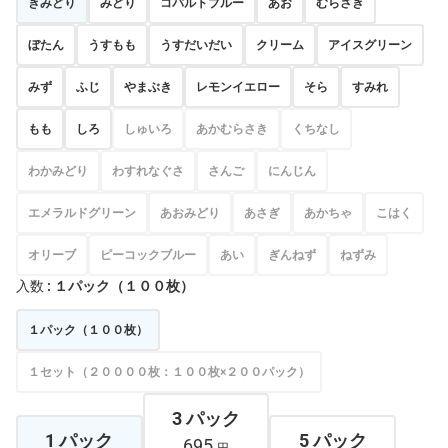
きみどり
みどり
コバルトブルー
あお
むらさき
ぼたん
うすもも
うすだいだい
クリーム
アイスグリーン
みず
ふじ
やまぶき
レモンイエロー
そら
すみれ
もも
しろ
しゅいろ
あかむらさき
くちなし
わかみどり
わすれなぐさ
さんご
にんじん
エメラルドグリーン
あおみどり
あさぎ
あかちゃ
こはく
オリーブ
ピーコックブルー
あい
ぎんねず
ねずみ
入数
: １パック（１００枚）
１パック（１００枚）
１セット（２００００枚：１００枚×２００パック）
3 パック
1 パック
5 パック
695