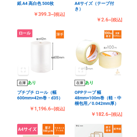
紙 A4 高白色 500枚
A4サイズ（テープ付
き）
￥399.3~
[税込]
￥2.6~
[税込]
あり
あり
在庫
在庫
プチプチ ロール（幅
OPPテープ 幅
600mm×42m巻・d35）
48mm×100m巻（軽・中
梱包用／0.042mm厚）
￥1,196.6~
[税込]
￥182.6~
[税込]