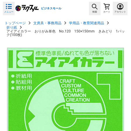
ビジネスモール
メニュー
検索
カート
アカウント
トップページ
文房具・事務用品
学用品・教育関連用品
折り紙
アイアイカラー おりがみ単色 No.120 150×150mm きみどり 1パッ
ク(100枚)