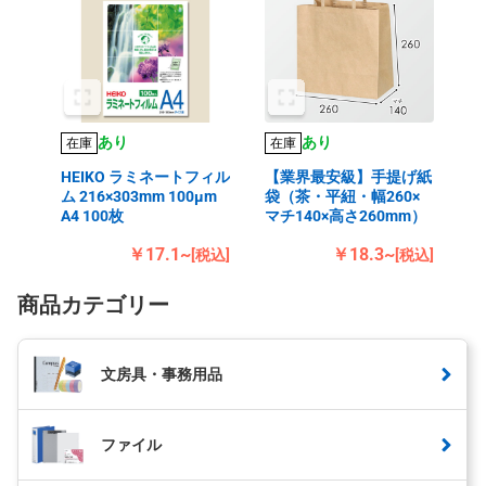
あり
あり
在庫
在庫
HEIKO ラミネートフィル
【業界最安級】手提げ紙
ム 216×303mm 100μm
袋（茶・平紐・幅260×
A4 100枚
マチ140×高さ260mm）
￥17.1~
￥18.3~
[税込]
[税込]
商品カテゴリー
文房具・事務用品
ファイル