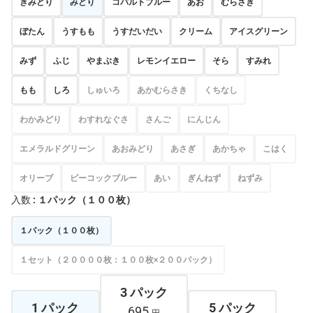
きみどり
みどり
コバルトブルー
あお
むらさき
ぼたん
うすもも
うすだいだい
クリーム
アイスグリーン
みず
ふじ
やまぶき
レモンイエロー
そら
すみれ
もも
しろ
しゅいろ
あかむらさき
くちなし
わかみどり
わすれなぐさ
さんご
にんじん
エメラルドグリーン
あおみどり
あさぎ
あかちゃ
こはく
オリーブ
ピーコックブルー
あい
ぎんねず
ねずみ
入数
: １パック（１００枚）
１パック（１００枚）
１セット（２００００枚：１００枚×２００パック）
3 パック
1 パック
5 パック
695