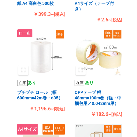
紙 A4 高白色 500枚
A4サイズ（テープ付
き）
￥399.3~
[税込]
￥2.6~
[税込]
あり
あり
在庫
在庫
プチプチ ロール（幅
OPPテープ 幅
600mm×42m巻・d35）
48mm×100m巻（軽・中
梱包用／0.042mm厚）
￥1,196.6~
[税込]
￥182.6~
[税込]