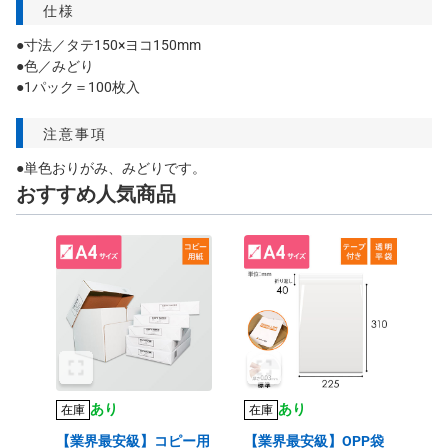
仕様
●寸法／タテ150×ヨコ150mm
●色／みどり
●1パック＝100枚入
注意事項
●単色おりがみ、みどりです。
おすすめ人気商品
あり
あり
在庫
在庫
【業界最安級】コピー用
【業界最安級】OPP袋