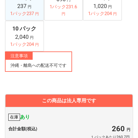
円
237
1,020
1パック231.6
円
円
1パック237
1パック204
円
円
円
10 パック
2,040
円
1パック204
円
注意事項
沖縄・離島への配送不可です
この商品は法人専用です
あり
在庫
260
合計金額(税込)
１パックあたり260.7円