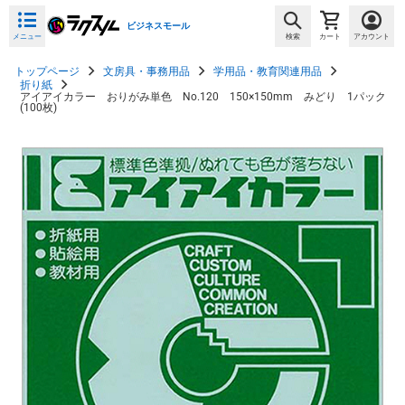
ビジネスモール
メニュー
検索
カート
アカウント
トップページ
文房具・事務用品
学用品・教育関連用品
折り紙
アイアイカラー おりがみ単色 No.120 150×150mm みどり 1パック
(100枚)