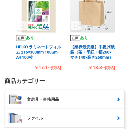
あり
あり
在庫
在庫
HEIKO ラミネートフィル
【業界最安級】手提げ紙
ム 216×303mm 100μm
袋（茶・平紐・幅260×
A4 100枚
マチ140×高さ260mm）
￥17.1~
￥18.3~
[税込]
[税込]
商品カテゴリー
文房具・事務用品
ファイル