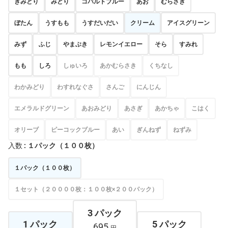
きみどり
みどり
コバルトブルー
あお
むらさき
ぼたん
うすもも
うすだいだい
クリーム
アイスグリーン
みず
ふじ
やまぶき
レモンイエロー
そら
すみれ
もも
しろ
しゅいろ
あかむらさき
くちなし
わかみどり
わすれなぐさ
さんご
にんじん
エメラルドグリーン
あおみどり
あさぎ
あかちゃ
こはく
オリーブ
ピーコックブルー
あい
ぎんねず
ねずみ
入数
: １パック（１００枚）
１パック（１００枚）
１セット（２００００枚：１００枚×２００パック）
3 パック
1 パック
5 パック
695