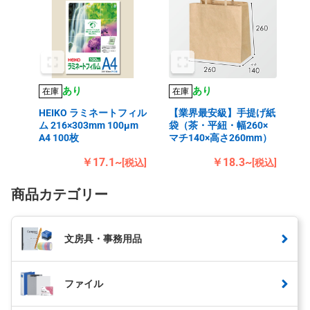
あり
あり
在庫
在庫
HEIKO ラミネートフィル
【業界最安級】手提げ紙
ム 216×303mm 100μm
袋（茶・平紐・幅260×
A4 100枚
マチ140×高さ260mm）
￥17.1~
￥18.3~
[税込]
[税込]
商品カテゴリー
文房具・事務用品
ファイル