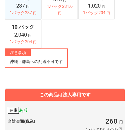
円
237
1,020
1パック231.6
円
円
1パック237
1パック204
円
円
円
10 パック
2,040
円
1パック204
円
注意事項
沖縄・離島への配送不可です
この商品は法人専用です
あり
在庫
260
合計金額(税込)
１パックあたり260.7円