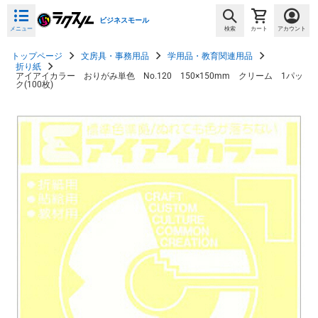
ビジネスモール
メニュー
検索
カート
アカウント
トップページ
文房具・事務用品
学用品・教育関連用品
折り紙
アイアイカラー おりがみ単色 No.120 150×150mm クリーム 1パッ
ク(100枚)