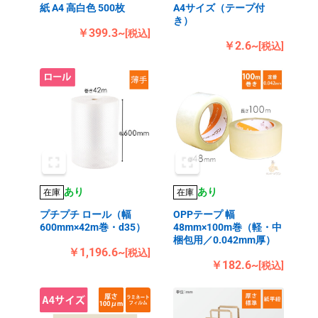
紙 A4 高白色 500枚
A4サイズ（テープ付
き）
￥399.3~
[税込]
￥2.6~
[税込]
あり
あり
在庫
在庫
プチプチ ロール（幅
OPPテープ 幅
600mm×42m巻・d35）
48mm×100m巻（軽・中
梱包用／0.042mm厚）
￥1,196.6~
[税込]
￥182.6~
[税込]