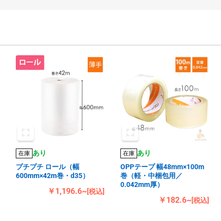
あり
あり
在庫
在庫
プチプチ ロール（幅
OPPテープ 幅48mm×100m
600mm×42m巻・d35）
巻（軽・中梱包用／
0.042mm厚）
￥1,196.6~
[税込]
￥182.6~
[税込]