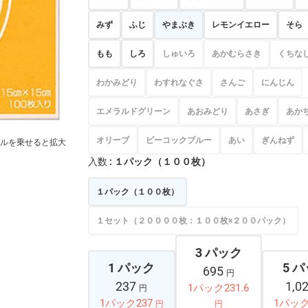
みず
ふじ
やまぶき
レモンイエロー
そら
もも
しろ
しゅいろ
あかむらさき
くちな
わかみどり
わすれなぐさ
さんご
にんじん
エメラルドグリーン
あおみどり
あさぎ
あか
オリーブ
ピーコックブルー
あい
ぎんねず
ルを乗せると拡大
入数
: １パック（１００枚）
１パック（１００枚）
１セット（２００００枚：１００枚×２００パック）
3 パック
1 パック
5 
695
円
237
1,0
1パック231.6
円
1パック237
1パック
円
円