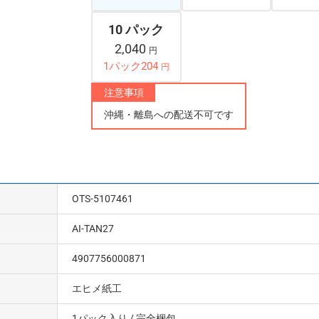
10 パック
2,040
円
1パック204
円
注意事項
沖縄・離島への配送不可です
OTS-5107461
AI-TAN27
4907756000871
エヒメ紙工
1パック入り
/ 完全梱包