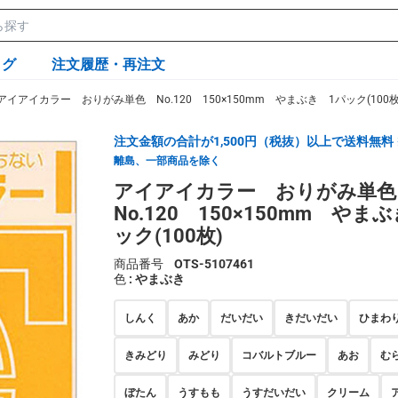
ログ
注文履歴・再注文
アイアイカラー おりがみ単色 No.120 150×150mm やまぶき 1パック(100枚
注文金額の合計が1,500円（税抜）以上で送料無料
離島、一部商品を除く
アイアイカラー おりがみ単
No.120 150×150mm やま
ック(100枚)
商品番号
OTS-5107461
色
: やまぶき
しんく
あか
だいだい
きだいだい
ひまわ
きみどり
みどり
コバルトブルー
あお
む
ぼたん
うすもも
うすだいだい
クリーム