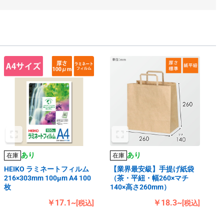
あり
あり
在庫
在庫
HEIKO ラミネートフィルム
【業界最安級】手提げ紙袋
216×303mm 100μm A4 100
（茶・平紐・幅260×マチ
枚
140×高さ260mm）
￥17.1~
￥18.3~
[税込]
[税込]