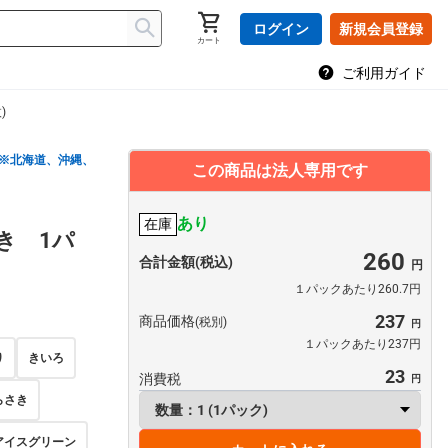
ログイン
新規会員登録
カート
ご利用ガイド
)
※北海道、沖縄、
この商品は法人専用です
色
あり
在庫
ぶき 1パ
260
合計金額(税込)
１パックあたり260.7円
237
商品価格
(税別)
１パックあたり237円
り
きいろ
23
消費税
らさき
アイスグリーン