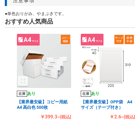
注意事項
●単色おりがみ、やまぶきです。
おすすめ人気商品
あり
あり
在庫
在庫
【業界最安級】コピー用紙
【業界最安級】OPP袋 A4
A4 高白色 500枚
サイズ（テープ付き）
￥399.3~
￥2.6~
[税込]
[税込]