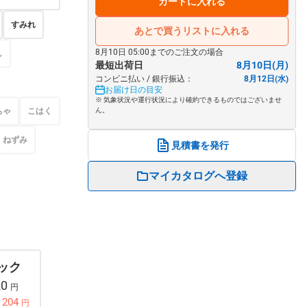
カートに入れる
すみれ
あとで買うリストに入れる
8月10日 05:00までのご注文の場合
し
最短出荷日
8月10日(月)
コンビニ払い / 銀行振込：
8月12日(水)
お届け日の目安
※ 気象状況や運行状況により確約できるものではございませ
ちゃ
こはく
ん。
ねずみ
見積書を発行
マイカタログへ登録
パック
20
円
204
円