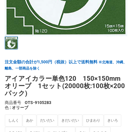
注文金額の合計が1,500円（税抜）以上で送料無料
※北海道、沖縄、
離島、一部商品を除く
アイアイカラー単色120 150×150mm
オリーブ 1セット(20000枚:100枚×200
パック)
商品番号
OTS-9105283
色
: オリーブ
しんく
あか
だいだい
きだいだい
ひまわり
きいろ