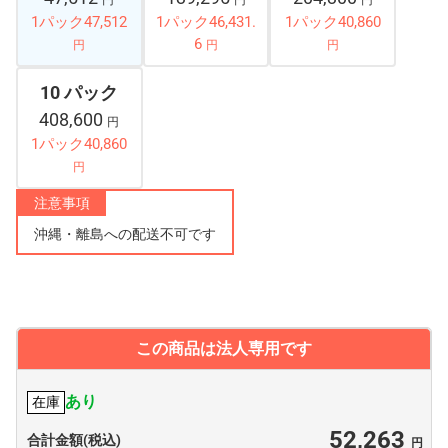
円
円
円
1パック47,512
1パック46,431.
1パック40,860
6
円
円
円
10 パック
408,600
円
1パック40,860
円
注意事項
沖縄・離島への配送不可です
この商品は法人専用です
あり
在庫
52,263
合計金額(税込)