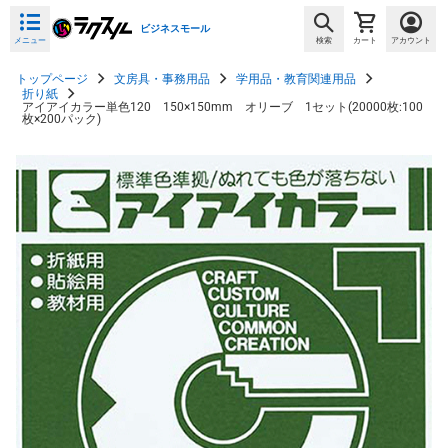
ビジネスモール
メニュー
検索
カート
アカウント
トップページ
文房具・事務用品
学用品・教育関連用品
折り紙
アイアイカラー単色120 150×150mm オリーブ 1セット(20000枚:100
枚×200パック)