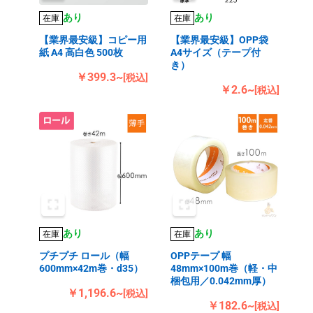
あり
あり
在庫
在庫
【業界最安級】コピー用
【業界最安級】OPP袋
紙 A4 高白色 500枚
A4サイズ（テープ付
き）
￥399.3~
[税込]
￥2.6~
[税込]
あり
あり
在庫
在庫
プチプチ ロール（幅
OPPテープ 幅
600mm×42m巻・d35）
48mm×100m巻（軽・中
梱包用／0.042mm厚）
￥1,196.6~
[税込]
￥182.6~
[税込]