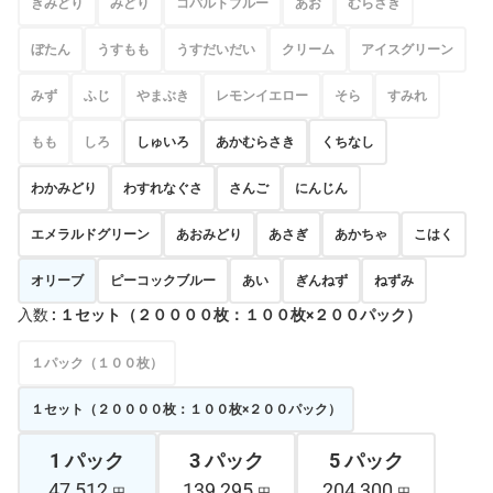
きみどり
みどり
コバルトブルー
あお
むらさき
ぼたん
うすもも
うすだいだい
クリーム
アイスグリーン
みず
ふじ
やまぶき
レモンイエロー
そら
すみれ
もも
しろ
しゅいろ
あかむらさき
くちなし
わかみどり
わすれなぐさ
さんご
にんじん
エメラルドグリーン
あおみどり
あさぎ
あかちゃ
こはく
オリーブ
ピーコックブルー
あい
ぎんねず
ねずみ
入数
: １セット（２００００枚：１００枚×２００パック）
１パック（１００枚）
１セット（２００００枚：１００枚×２００パック）
1 パック
3 パック
5 パック
47,512
139,295
204,300