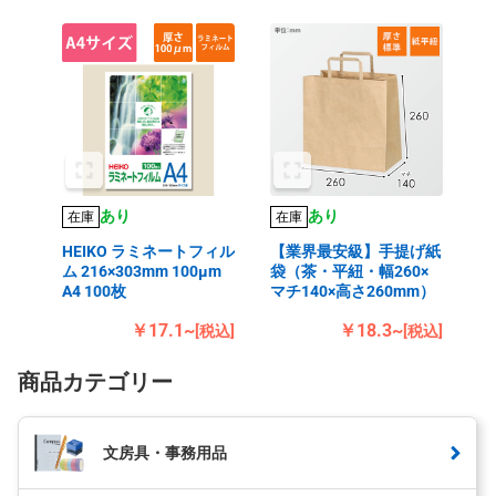
あり
あり
在庫
在庫
HEIKO ラミネートフィル
【業界最安級】手提げ紙
ム 216×303mm 100μm
袋（茶・平紐・幅260×
A4 100枚
マチ140×高さ260mm）
￥17.1~
￥18.3~
[税込]
[税込]
商品カテゴリー
文房具・事務用品