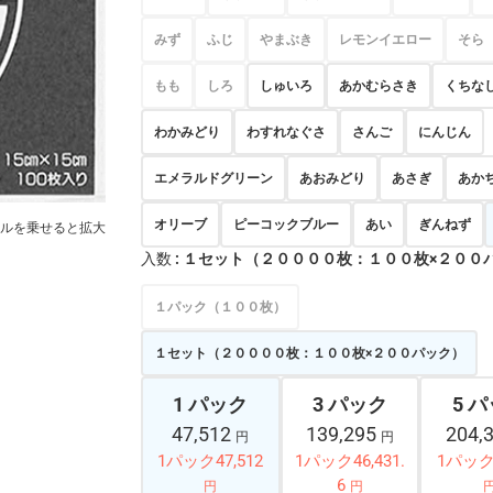
みず
ふじ
やまぶき
レモンイエロー
そら
もも
しろ
しゅいろ
あかむらさき
くちな
わかみどり
わすれなぐさ
さんご
にんじん
エメラルドグリーン
あおみどり
あさぎ
あか
オリーブ
ピーコックブルー
あい
ぎんねず
ルを乗せると拡大
入数
: １セット（２００００枚：１００枚×２００
１パック（１００枚）
１セット（２００００枚：１００枚×２００パック）
1 パック
3 パック
5 
47,512
139,295
204,
円
円
1パック47,512
1パック46,431.
1パック4
6
円
円