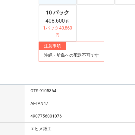
10 パック
408,600
円
1パック40,860
円
注意事項
沖縄・離島への配送不可です
OTS-9105364
AI-TAN47
4907756001076
エヒメ紙工