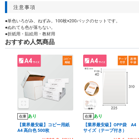
注意事項
●単色いろがみ、ねずみ。100枚×200パックのセットです。
●ぬれても色が落ちない。
●折紙用・貼絵用・教材用
おすすめ人気商品
あり
あり
在庫
在庫
【業界最安級】コピー用紙
【業界最安級】OPP袋 A4
A4 高白色 500枚
サイズ（テープ付き）