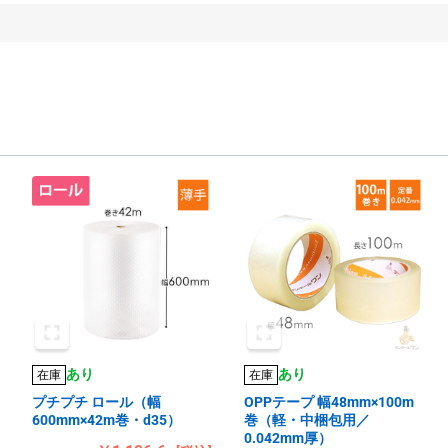
あり
あり
在庫
在庫
プチプチ ロール（幅
OPPテープ 幅48mm×100m
600mm×42m巻・d35）
巻（軽・中梱包用／
0.042mm厚）