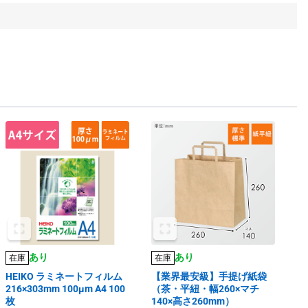
あり
あり
在庫
在庫
HEIKO ラミネートフィルム
【業界最安級】手提げ紙袋
216×303mm 100μm A4 100
（茶・平紐・幅260×マチ
枚
140×高さ260mm）