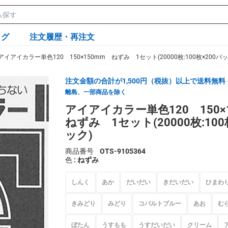
ログ
注文履歴・再注文
アイアイカラー単色120 150×150mm ねずみ 1セット(20000枚:100枚×200パッ
注文金額の合計が1,500円（税抜）以上で送料無料
離島、一部商品を除く
アイアイカラー単色120 150
ねずみ 1セット(20000枚:100
ック)
商品番号
OTS-9105364
色
: ねずみ
しんく
あか
だいだい
きだいだい
ひまわ
きみどり
みどり
コバルトブルー
あお
む
ぼたん
うすもも
うすだいだい
クリーム