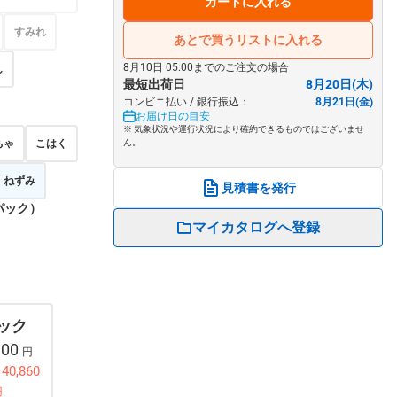
カートに入れる
すみれ
あとで買うリストに入れる
8月10日 05:00までのご注文の場合
し
最短出荷日
8月20日(木)
コンビニ払い / 銀行振込：
8月21日(金)
お届け日の目安
※ 気象状況や運行状況により確約できるものではございませ
ちゃ
こはく
ん。
ねずみ
見積書を発行
パック）
マイカタログへ登録
パック
300
円
0,860
円