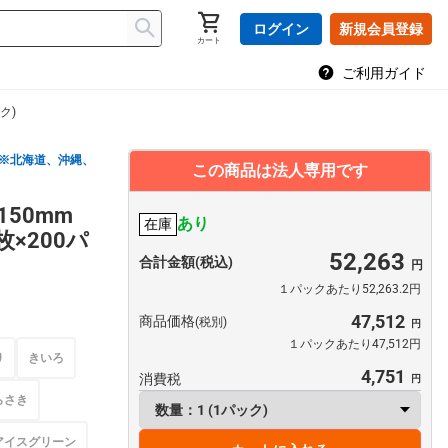
ログイン
新規会員登録
カート
ご利用ガイド
ク)
※北海道、沖縄、
この商品は法人専用です
×150mm
あり
在庫
枚×200パ
52,263
合計金額(税込)
１パックあたり52,263.2円
47,512
商品価格
(税別)
１パックあたり47,512円
り
きいろ
4,751
消費税
らさき
アイスグリーン