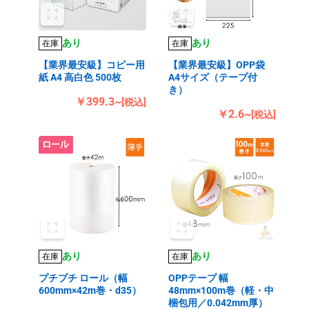
あり
あり
在庫
在庫
【業界最安級】コピー用
【業界最安級】OPP袋
紙 A4 高白色 500枚
A4サイズ（テープ付
き）
￥399.3~
[税込]
￥2.6~
[税込]
あり
あり
在庫
在庫
プチプチ ロール（幅
OPPテープ 幅
600mm×42m巻・d35）
48mm×100m巻（軽・中
梱包用／0.042mm厚）