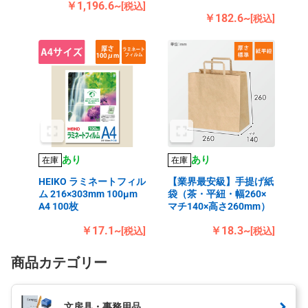
￥1,196.6~
[税込]
￥182.6~
[税込]
あり
あり
在庫
在庫
HEIKO ラミネートフィル
【業界最安級】手提げ紙
ム 216×303mm 100μm
袋（茶・平紐・幅260×
A4 100枚
マチ140×高さ260mm）
￥17.1~
￥18.3~
[税込]
[税込]
商品カテゴリー
文房具・事務用品