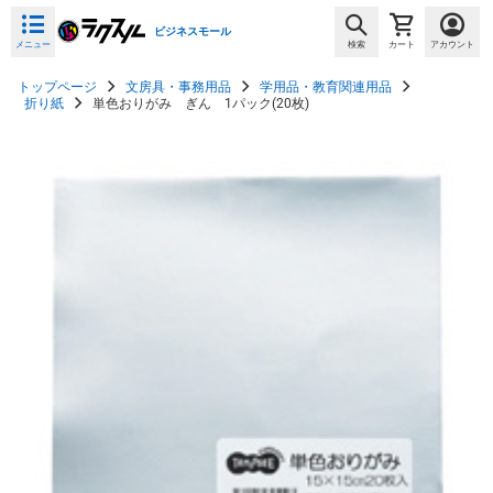
ビジネスモール
メニュー
検索
カート
アカウント
トップページ
文房具・事務用品
学用品・教育関連用品
折り紙
単色おりがみ ぎん 1パック(20枚)