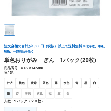
注文金額の合計が1,500円（税抜）以上で送料無料
※北海道、沖縄、
離島、一部商品を除く
単色おりがみ ぎん 1パック(20枚)
商品番号
OTS-5142385
色
: 銀
牡丹
桃色
黄緑
茶色
藤
水色
青
黒
白
銀
赤
薄桃
黄色
橙
空
金
入数
: １パック（２０枚）