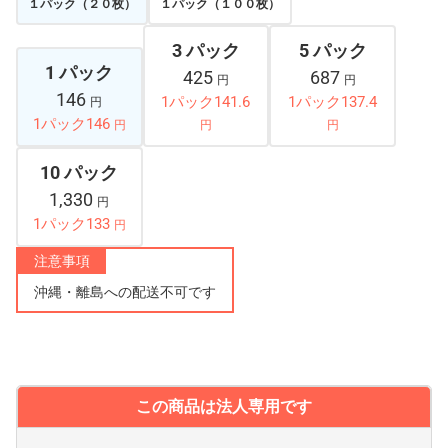
１パック（２０枚）
１パック（１００枚）
3 パック
5 パック
1 パック
425
687
円
円
146
1パック141.6
1パック137.4
円
1パック146
円
円
円
10 パック
1,330
円
1パック133
円
注意事項
沖縄・離島への配送不可です
この商品は法人専用です