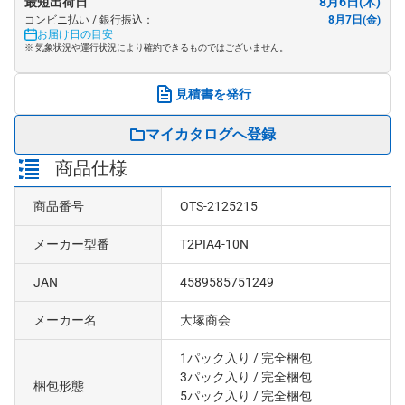
最短出荷日
8月6日(木)
コンビニ払い / 銀行振込：
8月7日(金)
お届け日の目安
※ 気象状況や運行状況により確約できるものではございません。
見積書を発行
マイカタログへ登録
商品仕様
商品番号
OTS-2125215
メーカー型番
T2PIA4-10N
JAN
4589585751249
メーカー名
大塚商会
1パック入り
/ 完全梱包
3パック入り
/ 完全梱包
梱包形態
5パック入り
/ 完全梱包