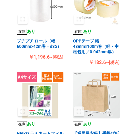
あり
あり
在庫
在庫
プチプチ ロール（幅
OPPテープ 幅
600mm×42m巻・d35）
48mm×100m巻（軽・中
梱包用／0.042mm厚）
￥1,196.6~
[税込]
￥182.6~
[税込]
あり
あり
在庫
在庫
HEIKO ラミネートフィル
【業界最安級】手提げ紙