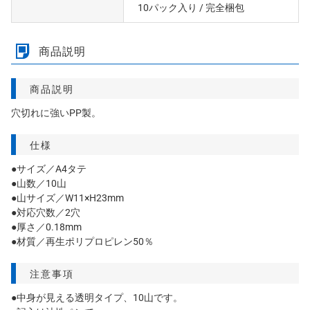
10パック入り
/ 完全梱包
商品説明
商品説明
穴切れに強いPP製。
仕様
●サイズ／A4タテ
●山数／10山
●山サイズ／W11×H23mm
●対応穴数／2穴
●厚さ／0.18mm
●材質／再生ポリプロピレン50％
注意事項
●中身が見える透明タイプ、10山です。