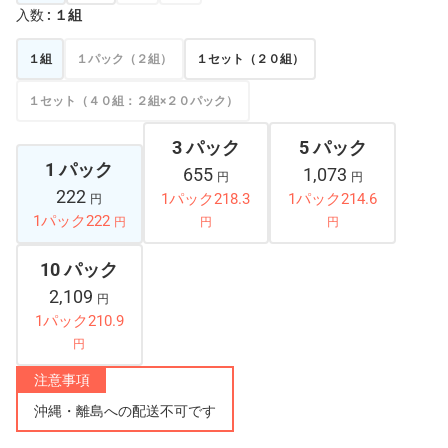
入数
: １組
１組
１パック（２組）
１セット（２０組）
１セット（４０組：２組×２０パック）
3 パック
5 パック
1 パック
655
1,073
円
円
222
1パック218.3
1パック214.6
円
1パック222
円
円
円
10 パック
2,109
円
1パック210.9
円
注意事項
沖縄・離島への配送不可です