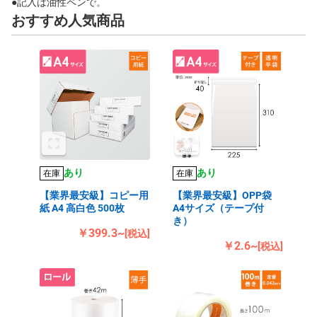
●記入は油性ペンで。
おすすめ人気商品
あり
あり
在庫
在庫
【業界最安級】コピー用
【業界最安級】OPP袋
紙 A4 高白色 500枚
A4サイズ（テープ付
き）
￥399.3~
[税込]
￥2.6~
[税込]