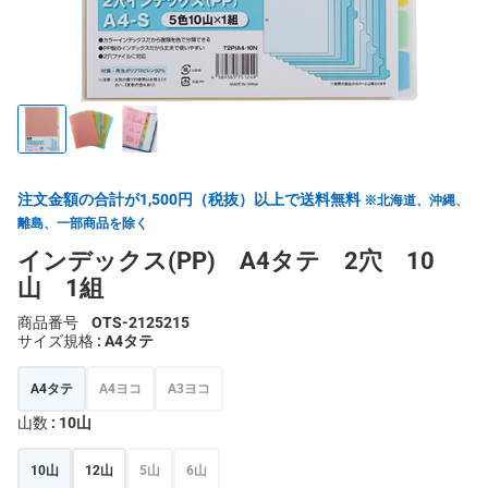
注文金額の合計が1,500円（税抜）以上で送料無料
※北海道、沖縄、
離島、一部商品を除く
インデックス(PP) A4タテ 2穴 10
山 1組
商品番号
OTS-2125215
サイズ規格
: A4タテ
A4タテ
A4ヨコ
A3ヨコ
山数
: 10山
10山
12山
5山
6山