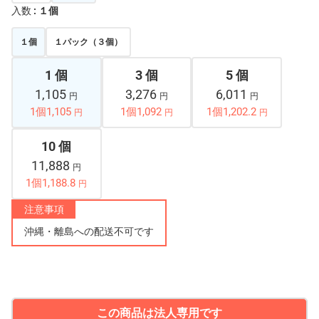
入数
: １個
１個
１パック（３個）
1 個
3 個
5 個
1,105
3,276
6,011
円
円
円
1個1,105
1個1,092
1個1,202.2
円
円
円
10 個
11,888
円
1個1,188.8
円
注意事項
沖縄・離島への配送不可です
この商品は法人専用です