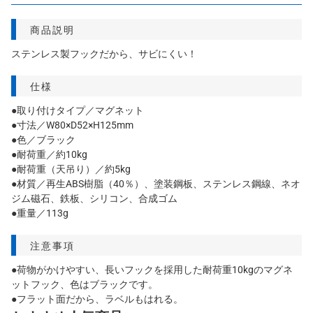
商品説明
ステンレス製フックだから、サビにくい！
仕様
●取り付けタイプ／マグネット
●寸法／W80×D52×H125mm
●色／ブラック
●耐荷重／約10kg
●耐荷重（天吊り）／約5kg
●材質／再生ABS樹脂（40％）、塗装鋼板、ステンレス鋼線、ネオ
ジム磁石、鉄板、シリコン、合成ゴム
●重量／113g
注意事項
●荷物がかけやすい、長いフックを採用した耐荷重10kgのマグネ
ットフック、色はブラックです。
●フラット面だから、ラベルもはれる。