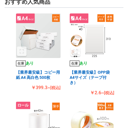
おすすめ人気商品
あり
あり
在庫
在庫
【業界最安級】コピー用
【業界最安級】OPP袋
紙 A4 高白色 500枚
A4サイズ（テープ付
き）
￥399.3~
[税込]
￥2.6~
[税込]