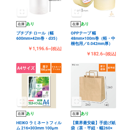
あり
あり
在庫
在庫
プチプチ ロール（幅
OPPテープ 幅
600mm×42m巻・d35）
48mm×100m巻（軽・中
梱包用／0.042mm厚）
￥1,196.6~
[税込]
￥182.6~
[税込]
あり
あり
在庫
在庫
HEIKO ラミネートフィル
【業界最安級】手提げ紙
ム 216×303mm 100μm
袋（茶・平紐・幅260×